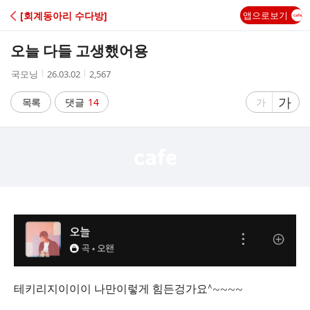
C
[회계동아리 수다방]
앱으로보기
A
오늘 다들 고생했어용
F
작
작
조
국모닝
26.03.02
2,567
성
성
회
E
자
시
수
글
가
글
목록
댓글
14
가
간
자
자
크
크
기
기
크
작
게
게
테키리지이이이 나만이렇게 힘든겅가요^~~~~