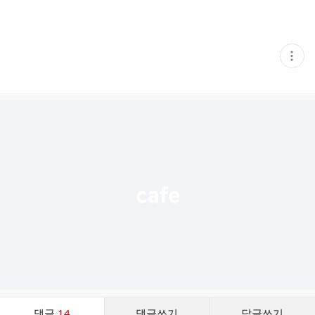
현
재
게
시
글
추
가
기
능
열
기
댓
댓글
14
댓글쓰기
답글쓰기