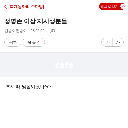
C
[회계동아리 수다방]
앱으로보기
A
정병존 이상 재시생분들
F
작
작
조
천송이만송이
26.03.02
1,691
성
성
회
E
자
시
수
글
가
글
목록
댓글
4
가
간
자
자
크
크
기
기
크
작
게
게
초시 때 몇점이셨나요??