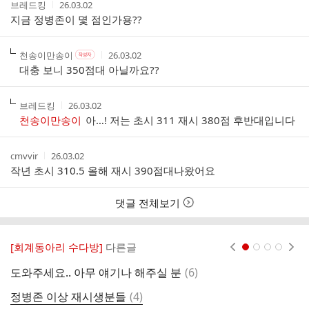
작
작
브레드킹
26.03.02
글
성
성
지금 정병존이 몇 점인가용??
리
자
시
스
간
트
작
작
작
천송이만송이
26.03.02
작
성
성
성
성
대충 보니 350점대 아닐까요??
자
자
시
자
본
간
인
작
작
브레드킹
26.03.02
여
성
성
천송이만송이
아…! 저는 초시 311 재시 380점 후반대입니다
부
자
시
간
작
작
cmvvir
26.03.02
성
성
작년 초시 310.5 올해 재시 390점대나왔어요
자
시
간
댓글 전체보기
[회계동아리 수다방]
다른글
현재페이지 1
2
3
4
댓
도와주세요.. 아무 얘기나 해주실 분
(
6
)
글
댓
정병존 이상 재시생분들
(
4
)
회
글