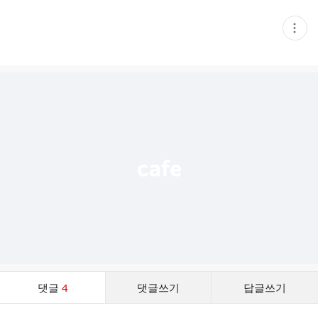
현
재
게
시
글
추
가
기
능
열
기
댓
댓글
4
댓글쓰기
답글쓰기
글
댓