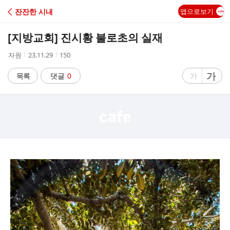
C
잔잔한 시내
앱으로보기
A
[지방교회] 진시황 불로초의 실재
F
작
작
조
자원
23.11.29
150
성
성
회
E
자
시
수
글
가
글
목록
댓글
0
가
간
자
자
크
크
기
기
크
작
게
게