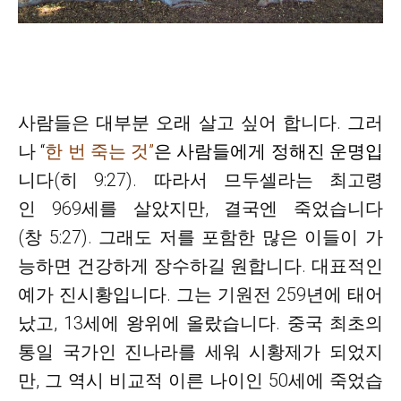
사람들은 대부분 오래 살고 싶어 합니다
. 그러
나 “
한 번 죽는 것
”
은
사람들에게 정해진 운명입
니
다
(히 9:27). 따라서 므두셀라는 최고령
인 969세를 살았지만, 결국엔 죽었습니다
(창 5:27). 그래도 저를 포함한 많은 이들이 가
능하면 건강하게 장수하길 원합니다. 대표적인
예가 진시황입니다. 그는 기원전 259년에 태어
났고, 13세에 왕위에 올랐습니다. 중국 최초의
통일 국가인 진나라를 세워 시황제가 되었지
만, 그 역시 비교적 이른 나이인 50세에 죽었습