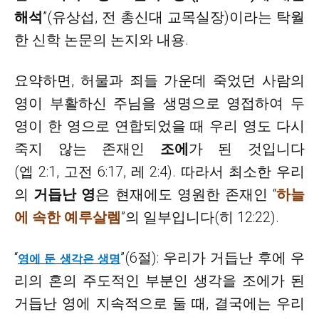
해석
”(유상섭, 전 총신대 교목실장)이라는 탁월
한 신학 논문의 논지와 내용.
요약하면
, 허물과 죄들 가운데 죽었던 사람의
영이 부활하신 주님을 생명으로 영접하여 두
영이 한 영으로 연합되었을 때 우리 영도 다시
죽지 않는 존재인
조에
가 된 것입니다
(엡 2:1, 고전 6:17, 레 2:4). 따라서 최소한 우리
의
거듭난 영
은 현재에도 영원한 존재인 “
하늘
에 속한 예루살렘
”의 일부입니다(히 12:22).
“
”(6절): 우리가 거듭난 후에 우
영에 둔 생각은 생명
리의 혼의 주도적인 부분인 생각을 조에가 된
거듭난 영에 지속적으로 둘 때, 결국에는 우리