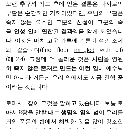
오랜 추구와 기도 후에 얻은 결론은 나사로의
부활은 순간적인
기적
이었다면
, 주님의 부활은
죽지 않는 요소인 그분의
신성
이
그분의 죽
을
인성 안
에
연합
된
결과
임을 알게 되었습니
다. 이것은 마치 고운 가루에 기름이 섞인 소제
와 같습니다(fine flour
mingled
with oil)
(레 2:4). 그런데 더 놀라운 것은
사람
을 영원
히
죽지 않은 존재
로
만드는 이런 일
이 예수님
만 아니라 거듭난 우리 안에서도 지금 진행 중
이라는 것입니다.
로마서
8장이 그것을 말하고 있습니다. 보통 로
마서 8장을 말할 때는
생명
의
영
의
법
이 우리를
죄와 죽음의 법에서 해방한 것을 많이 강조합