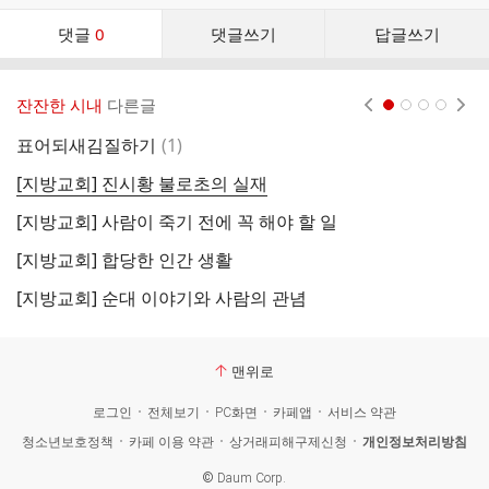
댓
댓글
0
댓글쓰기
답글쓰기
글
댓
글
잔잔한 시내
다른글
현재페이지 1
2
3
4
리
스
댓
표어되새김질하기
(
1
)
[
트
글
[지방교회] 진시황 불로초의 실재
[
[지방교회] 사람이 죽기 전에 꼭 해야 할 일
[
[지방교회] 합당한 인간 생활
[
[지방교회] 순대 이야기와 사람의 관념
[
맨위로
로그인
전체보기
PC화면
카페앱
서비스 약관
청소년보호정책
카페 이용 약관
상거래피해구제신청
개인정보처리방침
©
Daum Corp.