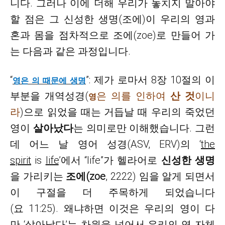
니다. 그러나 이에 더해 우리가 놓치지 말아야
할 점은 그 신성한 생명(조에)이 우리의 영과
혼과 몸을 점차적으로 조에(zoe)로 만들어 가
는 다음과 같은 과정입니다.
“
”: 제가 로마서 8장 10절의 이
영은 의 때문에 생명
부분을 개역성경(
은 의를 인하여
산 것
이니
영
라
)으로 읽었을 때는 거듭날 때 우리의 죽었던
영이
살아났다
는 의미로만 이해했습니다. 그런
데 어느 날 영어 성경(ASV, ERV)의 ‘
the
spirit
is
life
’에서 “life”가 헬라어로
신성한 생명
을 가리키는
조에
(zoe
, 2222) 임을 알게 되면서
이 구절을 더 주목하게 되었습니다
(요 11:25). 왜냐하면 이것은 우리의 영이 다
만 ‘살아났다’는 차원을 넘어서 우리의 영 자체