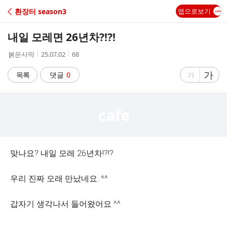
C
환장터 season3
앱으로보기
A
내일 모레면 26년차?!?!
F
작
작
조
붉은사막
25.07.02
68
성
성
회
E
자
시
수
글
가
글
목록
댓글
0
가
간
자
자
크
크
기
기
크
작
게
게
맞나요? 내일 모레 26년차!?!?
우리 진짜 오래 만났네요. ^^
갑자기 생각나서 들어왔어요 ^^