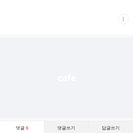
현
재
게
시
글
추
가
기
능
열
기
댓
댓글
0
댓글쓰기
답글쓰기
글