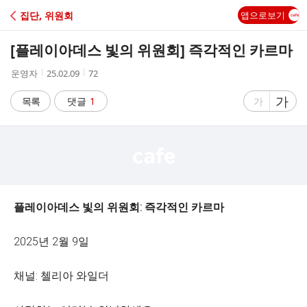
C
집단, 위원회
앱으로보기
A
[플레이아데스 빛의 위원회] 즉각적인 카르마
F
작
작
조
운영자
25.02.09
72
성
성
회
E
자
시
수
글
가
글
목록
댓글
1
가
간
자
자
크
크
기
기
크
작
게
게
플레이아데스 빛의 위원회: 즉각적인 카르마
2025년 2월 9일
채널: 첼리아 와일더