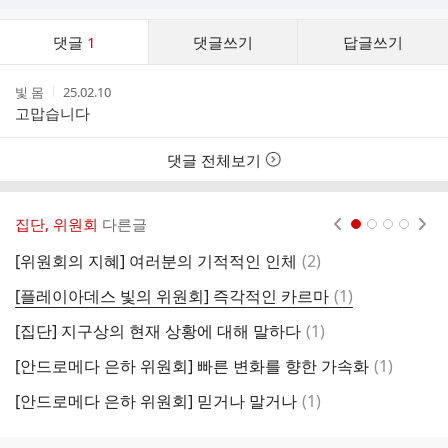
댓
댓글
1
댓글쓰기
답글쓰기
글
댓
작
작
빛 몸
25.02.10
글
성
성
고맙습니다
리
자
시
스
간
트
댓글 전체보기
집단, 위원회
다른글
현재페이지 1
2
3
4
댓
[위원회의 지혜] 여러분의 기적적인 인체
(
2
)
글
댓
[플레이아데스 빛의 위원회] 즉각적인 카르마
(
1
)
[
글
댓
[집단] 지구상의 현재 상황에 대해 말하다
(
1
)
글
댓
[안드로메다 은하 위원회] 빠른 변화를 향한 가속화
(
1
)
글
댓
[안드로메다 은하 위원회] 믿거나 말거나
(
1
)
[
글