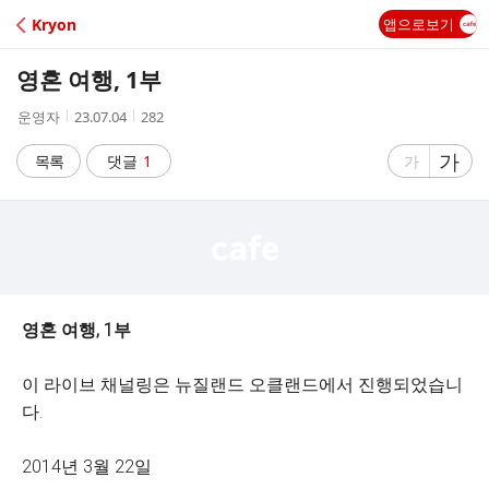
C
Kryon
앱으로보기
A
영혼 여행, 1부
F
작
작
조
운영자
23.07.04
282
성
성
회
E
자
시
수
글
가
글
목록
댓글
1
가
간
자
자
크
크
기
기
크
작
게
게
영혼 여행, 1부
이 라이브 채널링은 뉴질랜드 오클랜드에서 진행되었습니
다.
2014년 3월 22일