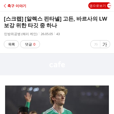
C
축구 이야기
앱으로보기
A
[스크랩]
[알렉스 핀타넬] 고든, 바르사의 LW
F
보강 위한 타깃 중 하나
작
작
조
민방위공병 (해리 케인)
26.05.05
43
E
성
성
회
자
시
수
글
가
글
목록
댓글
0
가
간
자
자
크
크
기
기
크
작
게
게