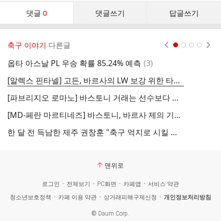
댓
댓글
0
댓글쓰기
답글쓰기
글
댓
글
축구 이야기
다른글
현재페이지 1
2
3
4
리
스
댓
옵타 아스날 PL 우승 확률 85.24% 예측
(
3
)
트
글
[알렉스 핀타넬] 고든, 바르사의 LW 보강 위한 타깃 중 하나
[파브리지오 로마노] 바스토니 거래는 선수보다 구단 협상이 더 중요...€70m 정도 가능성
이
[MD-페란 마르티네즈] 바스토니, 바르사 제의 기다리는 중...높은 이적료가 걸림돌
한 달 전 득남한 제주 권창훈 "축구 억지로 시킬 생각 없지만 왼발 교육은 하는 중"
맨위로
로그인
전체보기
PC화면
카페앱
서비스 약관
청소년보호정책
카페 이용 약관
상거래피해구제신청
개인정보처리방침
©
Daum Corp.