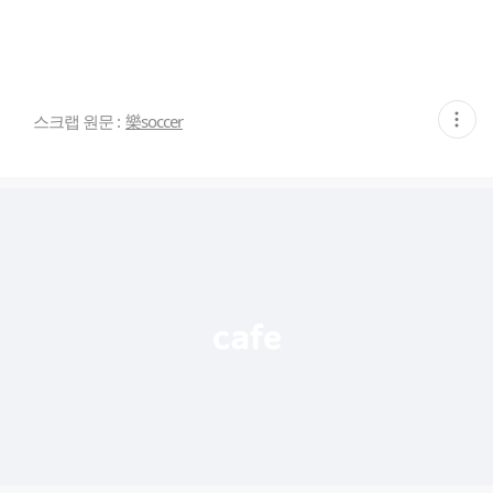
현
스크랩 원문 :
樂soccer
재
게
시
글
추
가
기
능
열
기