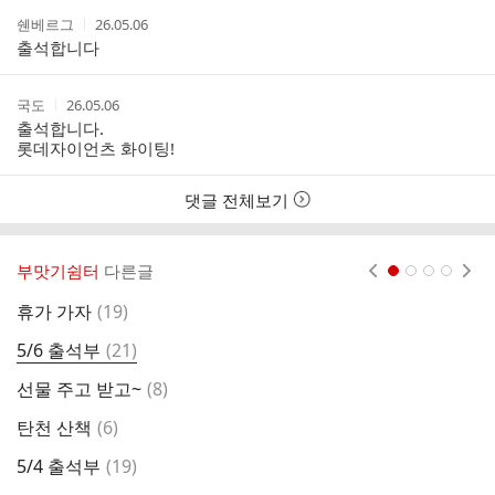
작
작
쉔베르그
26.05.06
성
성
출석합니다
자
시
간
작
작
국도
26.05.06
성
성
출석합니다.
자
시
롯데자이언츠 화이팅!
간
댓글 전체보기
부맛기쉼터
다른글
현재페이지 1
2
3
4
댓
휴가 가자
(
19
)
더
글
댓
5/6 출석부
(
21
)
2
글
댓
선물 주고 받고~
(
8
)
글
댓
탄천 산책
(
6
)
2
글
댓
5/4 출석부
(
19
)
오
글