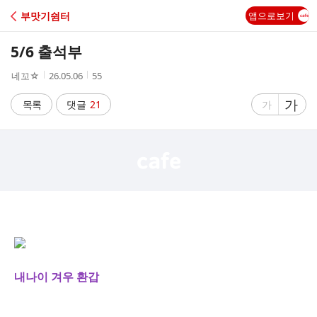
C
부맛기쉼터
앱으로보기
A
5/6 출석부
F
작
작
조
네꼬☆
26.05.06
55
성
성
회
E
자
시
수
글
가
글
목록
댓글
21
가
간
자
자
크
크
기
기
크
작
게
게
내나이 겨우 환갑