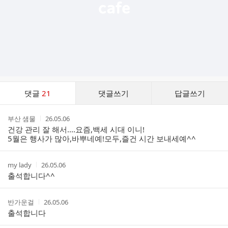
댓
댓글
21
댓글쓰기
답글쓰기
글
댓
작
작
부산 샘물
26.05.06
글
성
성
건강 관리 잘 해서....요즘,백세 시대 이니!
리
자
시
5월은 행사가 많아,바뿌네예!모두,즐건 시간 보내세예^^
스
간
트
작
작
my lady
26.05.06
성
성
출석합니다^^
자
시
간
작
작
반가운걸
26.05.06
성
성
출석합니다
자
시
간