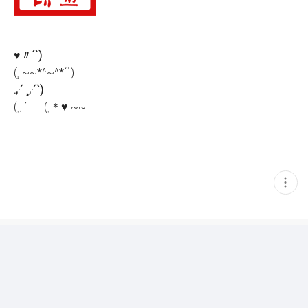
♥〃´`)
(¸.~~*^~^*´`)
.,·´ ¸,·´`)
(¸,·´ (¸＊♥ ~~
현
재
게
시
글
추
가
기
능
열
기