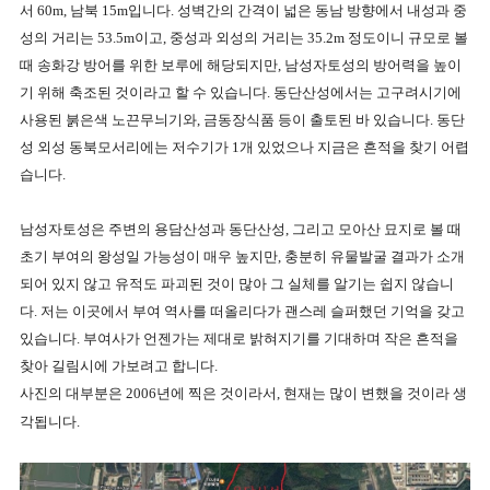
서
60m,
남북
15m
입니다
.
성벽간의 간격이 넓은 동남 방향에서 내성과 중
성의 거리는
53.5m
이고
,
중성과 외성의 거리는
35.2m
정도이니 규모로 볼
때 송화강 방어를 위한 보루에 해당되지만,
남성자토성의 방어력을 높이
기 위해 축조된 것이라고 할 수 있습니다
.
동단산성에서는 고구려시기에
사용된 붉은색 노끈무늬기와
,
금동장식품 등이 출토된 바 있습니다
.
동단
성 외성 동북모서리에는 저수기가
1
개 있었으나 지금은 흔적을 찾기 어렵
습니다
.
남성자토성은 주변의 용담산성과 동단산성
,
그리고 모아산 묘지로 볼 때
초기 부여의 왕성일 가능성이 매우 높지만, 충분히 유물발굴 결과가 소개
되어 있지 않고 유적도 파괴된 것이 많아 그 실체를 알기는 쉽지 않습니
다.
저는 이곳에서 부여 역사를 떠올리다가 괜스레 슬퍼했던 기억을 갖고
있습니다
.
부여사가 언젠가는 제대로 밝혀지기를 기대하며 작은 흔적을
찾아 길림시에 가보려고 합니다
.
사진의 대부분은 2006년에 찍은 것이라서, 현재는 많이 변했을 것이라 생
각됩니다.