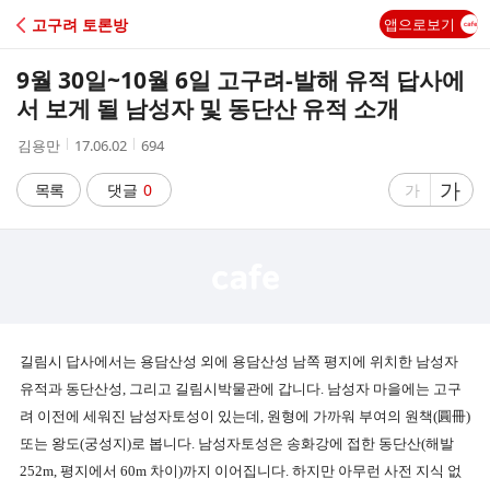
C
고구려 토론방
앱으로보기
A
9월 30일~10월 6일 고구려-발해 유적 답사에
F
서 보게 될 남성자 및 동단산 유적 소개
작
작
조
김용만
17.06.02
694
E
성
성
회
자
시
수
글
가
글
목록
댓글
0
가
간
자
자
크
크
기
기
크
작
게
게
길림시 답사에서는 용담산성 외에 용담산성 남쪽 평지에 위치한 남성자
유적과 동단산성
,
그리고 길림시박물관에 갑니다
.
남성자 마을에는 고구
려 이전에 세워진 남성자토성이 있는데
,
원형에 가까워 부여의 원책
(
圓冊
)
또는 왕도
(
궁성지
)
로 봅니다
.
남성자토성은 송화강에 접한 동단산
(
해발
252m,
평지에서
60m
차이
)
까지 이어집니다
.
하지만 아무런 사전 지식 없