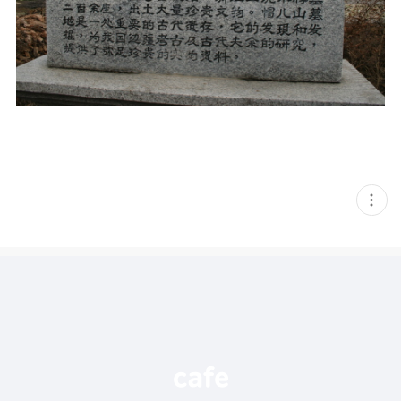
현
재
게
시
글
추
가
기
능
열
기