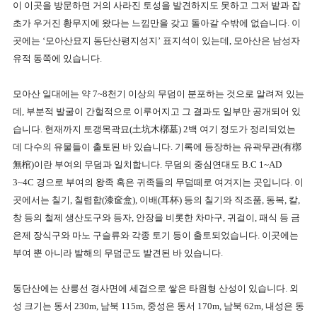
이 이곳을 방문하면 거의 사라진 토성을 발견하지도 못하고 그저 밭과 잡
초가 우거진 황무지에 왔다는 느낌만을 갖고 돌아갈 수밖에 없습니다
.
이
곳에는
‘
모아산묘지 동단산평지성지
’
표지석이 있는데
,
모아산은 남성자
유적 동쪽에 있습니다
.
모아산 일대에는 약
7~8
천기 이상의 무덤이 분포하는 것으로 알려져 있는
데
,
부분적 발굴이 간헐적으로 이루어지고 그 결과도 일부만 공개되어 있
습니다
.
현재까지 토갱목곽묘
(
土坑木槨墓
) 2
백 여기 정도가 정리되었는
데 다수의 유물들이 출토된 바 있습니다
.
기록에 등장하는 유곽무관
(
有槨
無棺
)
이란 부여의 무덤과 일치합니다
.
무덤의 중심연대도
B.C 1~AD
3~4C
경으로 부여의 왕족 혹은 귀족들의 무덤떼로 여겨지는 곳입니다
.
이
곳에서는 칠기
,
칠렴합
(
漆奩盒
),
이배
(
耳杯
)
등의 칠기와 직조품
,
동복
,
칼
,
창 등의 철제 생산도구와 등자
,
안장을 비롯한 차마구
,
귀걸이
,
패식 등 금
은제 장식구와 마노 구슬류와 각종 토기 등이 출토되었습니다
.
이곳에는
부여 뿐 아니라 발해의 무덤군도 발견된 바 있습니다
.
동단산에는 산릉선 경사면에 세겹으로 쌓은 타원형 산성이 있습니다
.
외
성 크기는 동서
230m,
남북
115m,
중성은 동서
170m,
남북
62m,
내성은 동