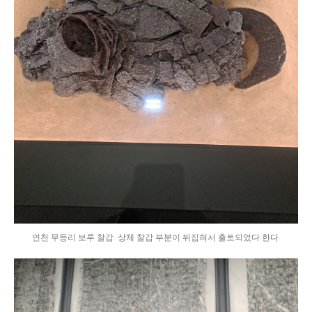
연천 무등리 보루 찰갑. 상체 찰갑 부분이 뒤집혀서 출토되었다 한다.