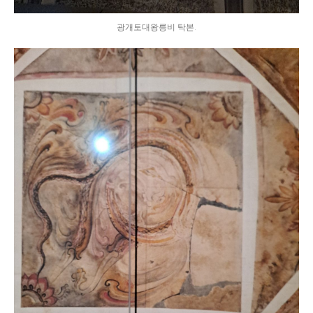
광개토대왕릉비 탁본.