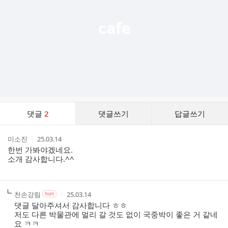
기
댓
댓글
2
댓글쓰기
답글쓰기
글
댓
작
작
미소진
25.03.14
글
성
성
한번 가봐야겠네요.
리
자
시
소개 감사합니다.^^
스
간
트
작
작
작
천손강림
25.03.14
작
성
성
성
성
댓글 달아주셔서 감사합니다 ㅎㅎ
자
자
시
자
저도 다른 박물관에 멀리 갈 것도 없이 국중박이 좋은 거 같네
본
간
요 ㅋㅋ
인