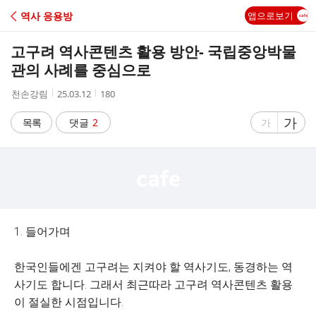
C
역사 응용방
앱으로보기
A
고구려 역사콘텐츠 활용 방안- 국립중앙박물
F
관의 사례를 중심으로
작
작
조
천손강림
25.03.12
180
E
성
성
회
자
시
수
글
가
글
목록
댓글
2
가
간
자
자
크
크
기
기
크
작
게
게
1. 들어가며
한국인들에겐 고구려는 지켜야 할 역사기도, 동경하는 역
사기도 합니다. 그래서 최근따라 고구려 역사콘텐츠 활용
이 절실한 시점입니다.