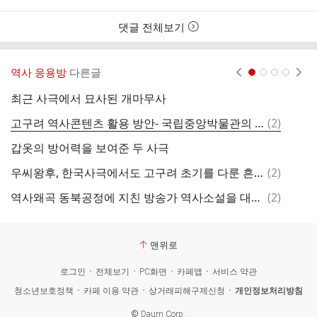
여
부
댓글 전체보기
역사 응용방
다른글
현재페이지 1
2
3
4
최근 사극에서 묘사된 개마무사
김
댓
고구려 역사콘텐츠 활용 방안- 국립중앙박물관의 사례를 중심으로
(
2
)
환
글
갑옷의 방어력을 보여준 두 사극
연
댓
우씨왕후, 한국사극에서도 고구려 초기를 다룬 흔치 않은 작품
(
2
)
글
댓
역사왜곡 동북공정에 지친 방송가 역사소설을 대하사극으로
(
2
)
고
글
맨위로
로그인
전체보기
PC화면
카페앱
서비스 약관
청소년보호정책
카페 이용 약관
상거래피해구제신청
개인정보처리방침
©
Daum Corp.