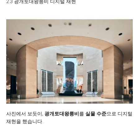
2.3 광개토대왕릉비 디지털 재현
사진에서 보듯이,
광개토대왕릉비
를
실물 수준
으로 디지털
재현을 했습니다.