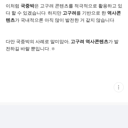
이처럼
국중박
은 고구려 콘텐츠를 적극적으로 활용하고 있
다 할 수 있겠습니다. 하지만
고구려
를 기반으로 한
역사콘
텐츠
가 국내적으론 아직 많이 발전한 거 같지 않습니다.
다만 국중박의 사례로 말미암아,
고구려 역사콘텐츠
가 발
전하길 바랄 뿐입니다..ㅎ
현
재
게
시
글
추
가
기
능
열