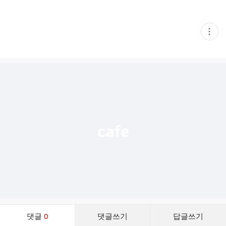
현
재
게
시
글
추
가
기
능
열
기
댓
댓글
0
댓글쓰기
답글쓰기
글