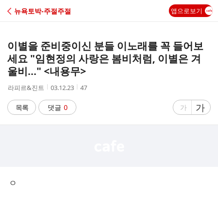
C
">
뉴욕토박-주절주절
앱으로보기
A
이별을 준비중이신 분들 이노래를 꼭 들어보
F
세요 "임현정의 사랑은 봄비처럼, 이별은 겨
E
울비..." <내용무>
작
작
조
라피르&진트
03.12.23
47
성
성
회
자
시
수
글
가
글
목록
댓글
0
가
간
자
자
크
크
기
기
크
작
게
게
ㅇ