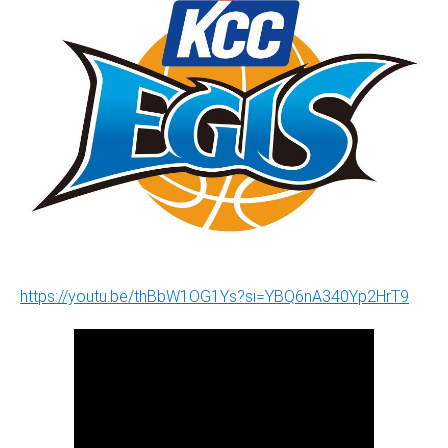
https://youtu.be/thBbW1OG1Ys?si=YBQ6nA340Yp2HrT9