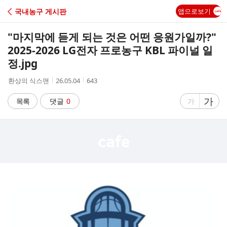
C
국내농구 게시판
앱으로보기
A
"마지막에 듣게 되는 것은 어떤 응원가일까?"
F
2025-2026 LG전자 프로농구 KBL 파이널 일
정.jpg
E
작
작
조
환상의 식스맨
26.05.04
643
성
성
회
자
시
수
글
가
글
목록
댓글
0
가
간
자
자
크
크
기
기
크
작
게
게