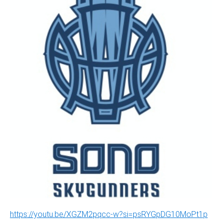
https://youtu.be/XGZM2pqcc-w?si=psRYGpDG10MoPt1p