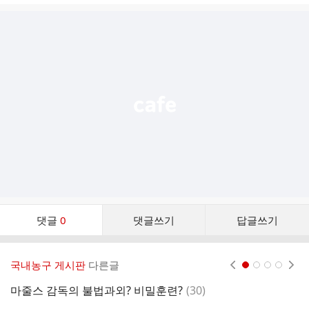
글
추
가
기
능
열
기
댓
댓글
0
댓글쓰기
답글쓰기
글
댓
글
국내농구 게시판
다른글
현재페이지 1
2
3
4
리
스
댓
마줄스 감독의 불법과외? 비밀훈련?
(
30
)
트
글