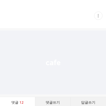
현
재
게
시
글
추
가
기
능
열
기
댓
댓글
12
댓글쓰기
답글쓰기
글