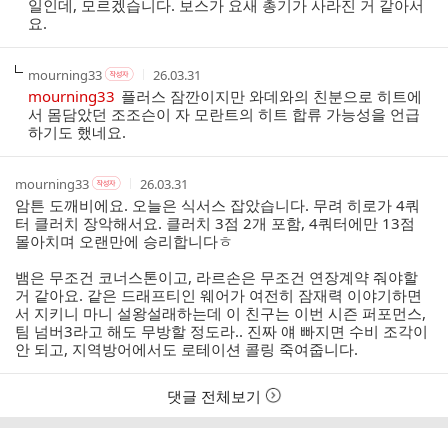
일인데, 모르겠습니다. 보스가 요새 총기가 사라진 거 같아서
본
간
요.
인
여
부
작
작
작
mourning33
26.03.31
작
성
성
성
성
mourning33
플러스 잠깐이지만 와데와의 친분으로 히트에
자
자
시
자
서 몸담았던 조조슨이 자 모란트의 히트 합류 가능성을 언급
본
간
하기도 했네요.
인
여
부
작
작
작
mourning33
26.03.31
작
성
성
성
성
암튼 도깨비에요. 오늘은 식서스 잡았습니다. 무려 히로가 4쿼
자
자
시
자
터 클러치 장악해서요. 클러치 3점 2개 포함, 4쿼터에만 13점
본
간
몰아치며 오랜만에 승리합니다ㅎ
인
여
뱀은 무조건 코너스톤이고, 라르손은 무조건 연장계약 줘야할
부
거 같아요. 같은 드래프티인 웨어가 여전히 잠재력 이야기하면
서 지키니 마니 설왕설래하는데 이 친구는 이번 시즌 퍼포먼스,
팀 넘버3라고 해도 무방할 정도라.. 진짜 얘 빠지면 수비 조각이
안 되고, 지역방어에서도 로테이션 콜링 죽여줍니다.
댓글 전체보기