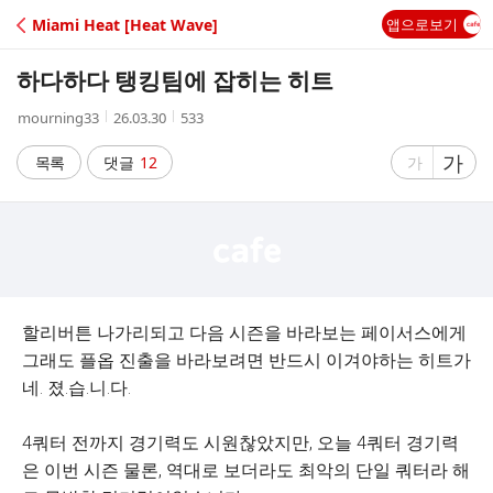
C
Miami Heat [Heat Wave]
앱으로보기
A
하다하다 탱킹팀에 잡히는 히트
F
작
작
조
mourning33
26.03.30
533
성
성
회
E
자
시
수
글
가
글
목록
댓글
12
가
간
자
자
크
크
기
기
크
작
게
게
할리버튼 나가리되고 다음 시즌을 바라보는 페이서스에게
그래도 플옵 진출을 바라보려면 반드시 이겨야하는 히트가
네. 졌.습.니.다.
4쿼터 전까지 경기력도 시원찮았지만, 오늘 4쿼터 경기력
은 이번 시즌 물론, 역대로 보더라도 최악의 단일 쿼터라 해