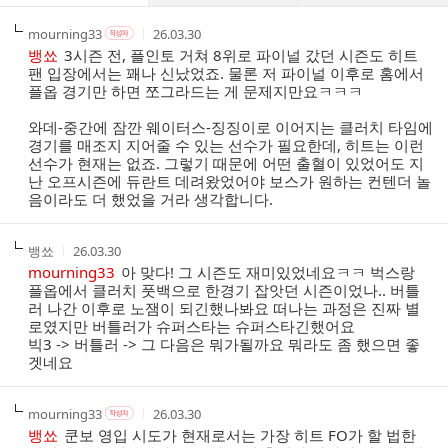
댓
작
작
작
mourning33
26.03.30
작
글
성
성
성
성
뱅쑈
3시즌 전, 플인토 거쳐 8위로 파이널 갔던 시즌도 히트
리
자
자
시
자
팬 입장에서는 꽤나 신났었죠. 물론 저 파이널 이후로 홈에서
스
본
간
플옵 경기만 하면 쪼그라드는 게 문제지만요ㅋㅋㅋ
인
트
여
와데-중간에 잠깐 웨이터스-징징이로 이어지는 클러치 타임에
부
경기를 매조지 지어줄 수 있는 선수가 필요한데, 히트는 이런
선수가 현재는 없죠. 그렇기 때문에 어떤 출혈이 있었어도 지
난 오프시즌에 듀란트 데려왔었어야 보스가 원하는 컨텐더 놀
음이라도 더 했었을 거라 생각합니다.
작
작
뱅쑈
26.03.30
성
성
mourning33
아 맞다! 그 시즌도 재미있었네요ㅋㅋ 벅스랑
자
시
플옵에서 클러치 풋백으로 한경기 잡앗던 시즌이었나.. 버틀
간
러 나간 이후로 노잼이 되긴했나봐요 떠나는 과정은 진짜 별
로였지만 버틀러가 슈퍼스타는 슈퍼스타긴했어요
빅3 -> 버틀러 -> 그 다음은 뭐가될까요 뭐라도 좀 했으면 좋
겟네요
작
작
작
mourning33
26.03.30
작
성
성
성
성
뱅쑈
쿤보 영입 시도가 현재로서는 가장 히트 FO가 할 법한
자
자
시
자