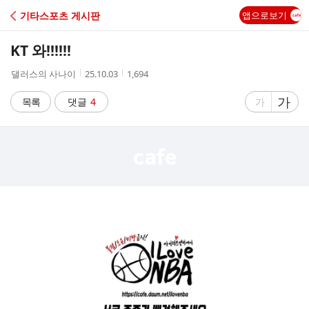
C
기타스포츠 게시판
앱으로보기
A
KT 와!!!!!!
F
작
작
조
댈러스의 사나이
25.10.03
1,694
성
성
회
E
자
시
수
글
가
글
목록
댓글
4
가
간
자
자
크
크
기
기
크
작
게
게