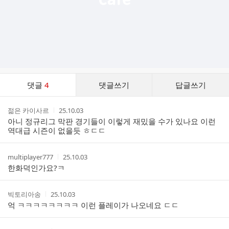
댓
댓글
4
댓글쓰기
답글쓰기
글
댓
작
작
젊은 카이사르
25.10.03
글
성
성
아니 정규리그 막판 경기들이 이렇게 재밌을 수가 있나요 이런
리
자
시
역대급 시즌이 없을듯 ㅎㄷㄷ
스
간
트
작
작
multiplayer777
25.10.03
성
성
한화덕인가요?ㅋ
자
시
간
작
작
빅토리아송
25.10.03
성
성
억 ㅋㅋㅋㅋㅋㅋㅋㅋ 이런 플레이가 나오네요 ㄷㄷ
자
시
간