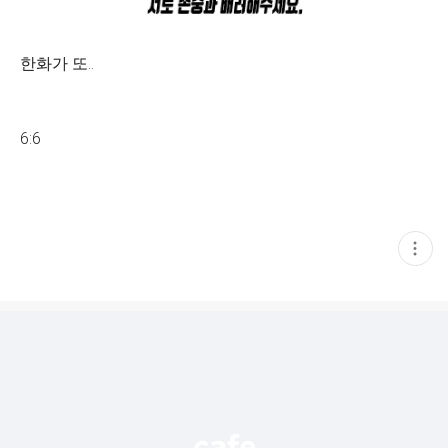
한화가 또..
6:6
현
재
게
시
글
추
가
기
능
열
기