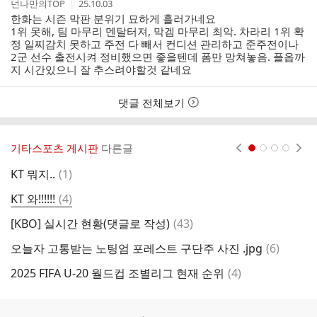
작
작
넌나만의TOP
25.10.03
성
성
한화는 시즌 막판 분위기 묘하게 흘러가네요
자
시
1위 못해, 팀 마무리 멘탈터져, 막겜 마무리 최악. 차라리 1위 확
간
정 일찌감치 못하고 주전 다 빼서 컨디션 관리하고 준주전이나
2군 선수 출전시켜 정비했으면 좋을텐데 폼만 망쳐놓음. 플옵까
지 시간있으니 잘 추스려야할것 같네요
댓글 전체보기
기타스포츠 게시판
다른글
현재페이지 1
2
3
4
댓
KT 뭐지..
(
1
)
현
글
댓
KT 와!!!!!!
(
4
)
한
글
댓
[KBO] 실시간 현황(댓글로 작성)
(
43
)
■
글
댓
오늘자 고통받는 노팅엄 포레스트 구단주 사진 .jpg
(
6
)
글
댓
2025 FIFA U-20 월드컵 조별리그 현재 순위
(
4
)
N
글