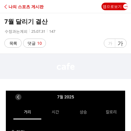
C
나의 스포츠 게시판
앱으로보기
A
7월 달리기 결산
F
작
작
조
수정과는계피
25.07.31
147
성
성
회
E
자
시
수
글
가
글
목록
댓글
10
가
간
자
자
크
크
기
기
크
작
게
게