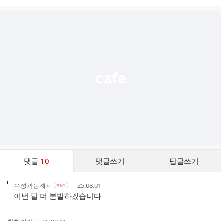
시
글
추
가
기
능
열
기
댓
댓글
10
댓글쓰기
답글쓰기
글
댓
작
작
작
수정과는계피
25.08.01
작
글
성
성
성
성
이번 달 더 분발하겠습니다
리
자
자
시
자
스
본
간
인
트