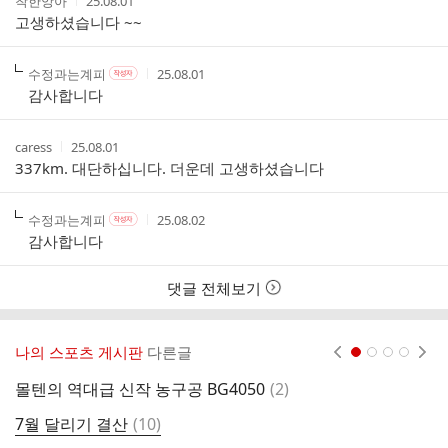
작
작
착한앙아
25.08.01
여
성
성
고생하셨습니다 ~~
부
자
시
간
작
작
작
수정과는계피
25.08.01
작
성
성
성
성
감사합니다
자
자
시
자
본
간
인
작
작
caress
25.08.01
여
성
성
337km. 대단하십니다. 더운데 고생하셨습니다
부
자
시
간
작
작
작
수정과는계피
25.08.02
작
성
성
성
성
감사합니다
자
자
시
자
본
간
인
댓글 전체보기
여
부
나의 스포츠 게시판
다른글
현재페이지 1
2
3
4
댓
몰텐의 역대급 신작 농구공 BG4050
(
2
)
뛰
글
댓
7월 달리기 결산
(
10
)
뉴
글