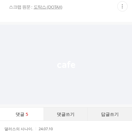
현
스크랩 원문 :
도탁스 (DOTAX)
재
게
시
글
추
가
기
능
열
기
댓
댓글
5
댓글쓰기
답글쓰기
글
댓
작
작
댈러스의 사나이.
24.07.10
글