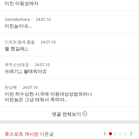
성
성
미친 아동성애자
리
자
시
스
간
트
작
작
SantaBarbara
24.07.10
성
성
미친놈이네…
자
시
간
작
작
디트와 함께 춤을
24.07.10
성
성
뭘 했길래;;;
자
시
간
작
작
제주소년대장
24.07.10
성
성
쓰레기;;; 불태워야죠
자
시
간
작
작
런닝백
24.07.10
성
성
이런 하수상한 시국에 아동대상성범죄라니
자
시
이런놈은 그냥 태워서 죽여야..
간
댓글 전체보기
非스포츠 게시판
다른글
현재페이지 1
2
3
4