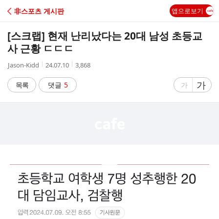
C
非스포츠 게시판
앱으로보기
A
[스크랩]
현재 난리났다는 20대 남성 초등교
F
사 근황 ㄷㄷㄷ
작
작
조
Jason-Kidd
24.07.10
3,868
E
성
성
회
자
시
수
글
가
글
목록
댓글
5
가
간
자
자
크
크
기
기
크
작
게
게