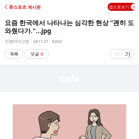
C
非스포츠 게시판
앱으로보기
A
요즘 한국에서 나타나는 심각한 현상 “괜히 도
F
와줬다가."...jpg
작
작
조
인생이다그런
24.11.27
6,632
E
성
성
회
자
시
수
글
가
글
목록
댓글
6
가
간
자
자
크
크
기
기
크
작
게
게