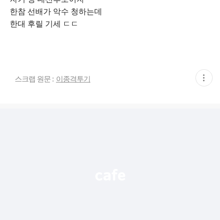
한참 선배가 악수 청하는데
한대 후릴 기세 ㄷㄷ
현
스크랩 원문 :
이종격투기
재
게
시
글
추
가
기
능
열
기