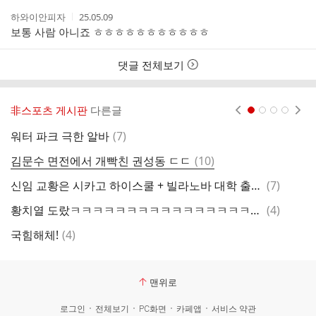
작
작
하와이안피자
25.05.09
성
성
보통 사람 아니죠 ㅎㅎㅎㅎㅎㅎㅎㅎㅎㅎㅎ
자
시
간
댓글 전체보기
非스포츠 게시판
다른글
현재페이지 1
2
3
4
댓
워터 파크 극한 알바
(
7
)
참
글
댓
김문수 면전에서 개빡친 권성동 ㄷㄷ
(
10
)
1
글
댓
신임 교황은 시카고 하이스쿨 + 빌라노바 대학 출신이다
(
7
)
쿠
글
댓
황치열 도랐ㅋㅋㅋㅋㅋㅋㅋㅋㅋㅋㅋㅋㅋㅋㅋㅋㅋㅋㅋㅋ
(
4
)
글
댓
국힘해체!
(
4
)
친
글
맨위로
로그인
전체보기
PC화면
카페앱
서비스 약관