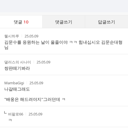
댓
댓글
10
댓글쓰기
답글쓰기
글
댓
작
작
웰시하루
25.05.09
글
성
성
김문수를 응원하는 날이 올줄이야 ㅋㅋ 힘내십시오 김문순대형
리
자
시
님
스
간
트
작
작
댈러스의 사나이
25.05.09
성
성
쌍판떼기봐라
자
시
간
작
작
MambaGigi
25.05.09
성
성
나갈때그래도
자
시
간
"배웅은 해드려야지"그러던데 ㅋ
작
작
버팔로66
25.05.09
성
성
ㅋ
자
시
간