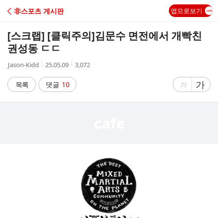
C
非스포츠 게시판
앱으로보기
A
[스크랩] [클릭주의]
김문수 면전에서 개빡친
F
권성동 ㄷㄷ
작
작
조
Jason-Kidd
25.05.09
3,072
E
성
성
회
자
시
수
글
가
글
목록
댓글
10
가
간
자
자
크
크
기
기
크
작
게
게