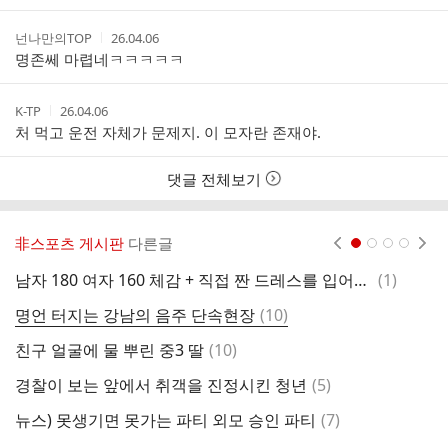
간
작
작
넌나만의TOP
26.04.06
성
성
명존쎄 마렵네ㅋㅋㅋㅋㅋ
자
시
간
작
작
K-TP
26.04.06
성
성
처 먹고 운전 자체가 문제지. 이 모자란 존재야.
자
시
간
댓글 전체보기
非스포츠 게시판
다른글
현재페이지 1
2
3
4
댓
남자 180 여자 160 체감 + 직접 짠 드레스를 입어보는 여성
(
1
)
4
글
댓
명언 터지는 강남의 음주 단속현장
(
10
)
온
글
댓
친구 얼굴에 물 뿌린 중3 딸
(
10
)
나
글
댓
경찰이 보는 앞에서 취객을 진정시킨 청년
(
5
)
2
글
댓
뉴스) 못생기면 못가는 파티 외모 승인 파티
(
7
)
진
글