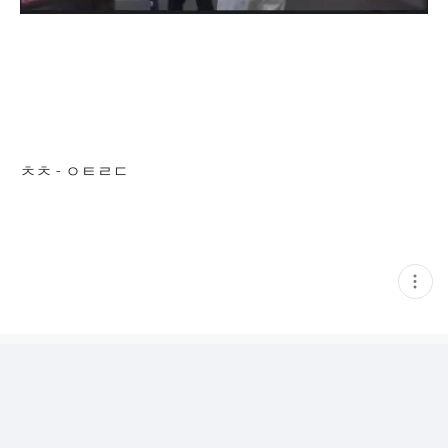
ㅊㅊ - ㅇㅌㄹㄷ
현
재
게
시
글
추
가
기
능
열
기