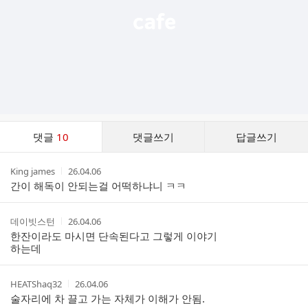
댓
댓글
10
댓글쓰기
답글쓰기
글
댓
작
작
King james
26.04.06
글
성
성
간이 해독이 안되는걸 어떡하냐니 ㅋㅋ
리
자
시
스
간
트
작
작
데이빗스턴
26.04.06
성
성
한잔이라도 마시면 단속된다고 그렇게 이야기
자
시
하는데
간
작
작
HEATShaq32
26.04.06
성
성
술자리에 차 끌고 가는 자체가 이해가 안됨.
자
시