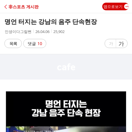
C
非스포츠 게시판
앱으로보기
A
명언 터지는 강남의 음주 단속현장
F
작
작
조
인생이다그럴뻔
26.04.06
25,902
성
성
회
E
자
시
수
글
가
글
목록
댓글
10
가
간
자
자
크
크
기
기
크
작
게
게