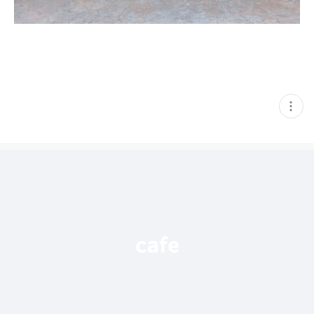
현
재
게
시
글
추
가
기
능
열
기