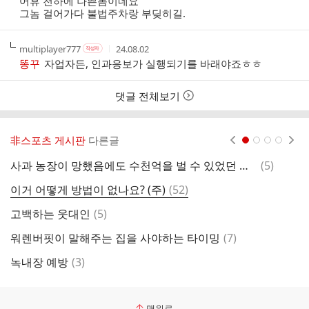
어휴 천하에 나쁜놈이네요
간
그놈 걸어가다 불법주차랑 부딪히길.
작
작
작
multiplayer777
24.08.02
작
성
성
성
성
똥꾸
자업자든, 인과응보가 실행되기를 바래야죠ㅎㅎ
자
자
시
자
본
간
인
댓글 전체보기
여
부
非스포츠 게시판
다른글
현재페이지 1
2
3
4
댓
사과 농장이 망했음에도 수천억을 벌 수 있었던 이유
(
5
)
올
글
댓
이거 어떻게 방법이 없나요? (주)
(
52
)
사
글
댓
고백하는 웃대인
(
5
)
자
글
댓
워렌버핏이 말해주는 집을 사야하는 타이밍
(
7
)
7
글
댓
녹내장 예방
(
3
)
회
글
맨위로