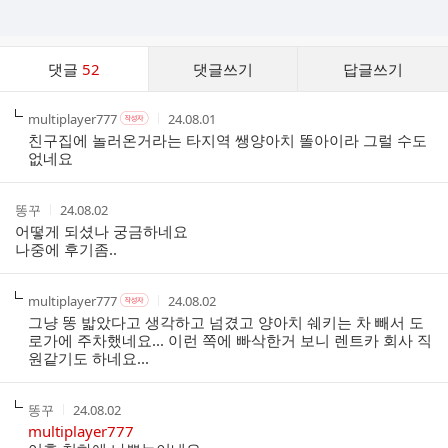
댓
댓글
52
댓글쓰기
답글쓰기
글
댓
작
작
작
multiplayer777
24.08.01
작
글
성
성
성
성
친구집에 놀러온거라는 타지역 쌩양아치 똘아이라 그럴 수도
리
자
자
시
자
없네요
스
본
간
인
트
여
작
작
똥꾸
24.08.02
부
성
성
어떻게 되셨나 궁금하네요
자
시
나중에 후기좀..
간
작
작
작
multiplayer777
24.08.02
작
성
성
성
성
그냥 똥 밟았다고 생각하고 넘겼고 양아치 쉐키는 차 빼서 도
자
자
시
자
로가에 주차했네요... 이런 쪽에 빠삭한거 보니 렌트카 회사 직
본
간
원같기도 하네요...
인
여
부
작
작
똥꾸
24.08.02
성
성
multiplayer777
자
시