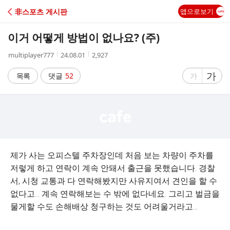
C
非스포츠 게시판
앱으로보기
A
이거 어떻게 방법이 없나요? (주)
F
작
작
조
multiplayer777
24.08.01
2,927
성
성
회
E
자
시
수
글
가
글
목록
댓글
52
가
간
자
자
크
크
기
기
크
작
게
게
제가 사는 오피스텔 주차장인데 처음 보는 차량이 주차를
저렇게 하고 연락이 계속 안돼서 출근을 못했습니다. 경찰
서, 시청 교통과 다 연락해봤지만 사유지여서 견인을 할 수
없다고... 계속 연락해보는 수 밖에 없다네요. 그리고 벌금을
물게할 수도 손해배상 청구하는 것도 어려울거라고...