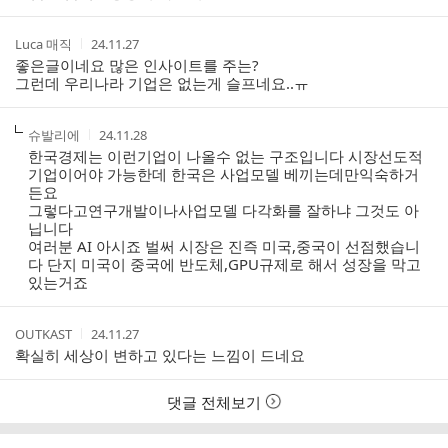
간
작
작
Luca 매직
24.11.27
성
성
좋은글이네요 많은 인사이트를 주는?
자
시
그런데 우리나라 기업은 없는게 슬프네요..ㅠ
간
작
작
슈발리에
24.11.28
성
성
한국경제는 이런기업이 나올수 없는 구조입니다 시장선도적
자
시
기업이어야 가능한데 한국은 사업모델 베끼는데만익숙하거
간
든요
그렇다고연구개발이나사업모델 다각화를 잘하냐 그것도 아
닙니다
여러분 AI 아시죠 벌써 시장은 진즉 미국,중국이 선점했습니
다 단지 미국이 중국에 반도체,GPU규제로 해서 성장을 막고
있는거죠
작
작
OUTKAST
24.11.27
성
성
확실히 세상이 변하고 있다는 느낌이 드네요
자
시
간
댓글 전체보기