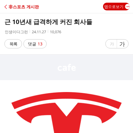
C
非스포츠 게시판
앱으로보기
A
근 10년새 급격하게 커진 회사들
F
작
작
조
인생이다그런
24.11.27
10,076
성
성
회
E
자
시
수
글
가
글
목록
댓글
13
가
간
자
자
크
크
기
기
크
작
게
게