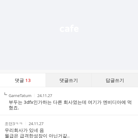
능
열
기
댓
댓글
13
댓글쓰기
답글쓰기
글
댓
작
작
GarneTatum
24.11.27
글
성
성
부두는 3dfx인가하는 다른 회사였는데 여기가 엔비디아에 먹
리
자
시
혔죠.
스
간
트
작
작
조던3ㅋㅋ
24.11.27
성
성
우리회사가 있네 음
자
시
월급은 급격한성장이 아닌거같..