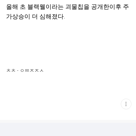
올해 초 블랙웰이라는 괴물칩을 공개한이후 주
가상승이 더 심해졌다.
ㅊㅊ - ㅇㅉㅈㅈㅅ
현
재
게
시
글
추
가
기