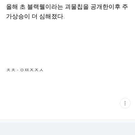
올해 초 블랙웰이라는 괴물칩을 공개한이후 주
가상승이 더 심해졌다.
ㅊㅊ - ㅇㅉㅈㅈㅅ
현
재
게
시
글
추
가
기