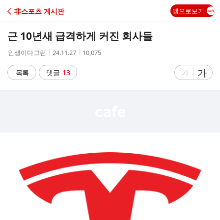
C
非스포츠 게시판
앱으로보기
A
근 10년새 급격하게 커진 회사들
F
작
작
조
인생이다그런
24.11.27
10,075
성
성
회
E
자
시
수
글
가
글
목록
댓글
13
가
간
자
자
크
크
기
기
크
작
게
게