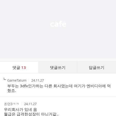
능
열
기
댓
댓글
13
댓글쓰기
답글쓰기
글
댓
작
작
GarneTatum
24.11.27
글
성
성
부두는 3dfx인가하는 다른 회사였는데 여기가 엔비디아에 먹
리
자
시
혔죠.
스
간
트
작
작
조던3ㅋㅋ
24.11.27
성
성
우리회사가 있네 음
자
시
월급은 급격한성장이 아닌거같..