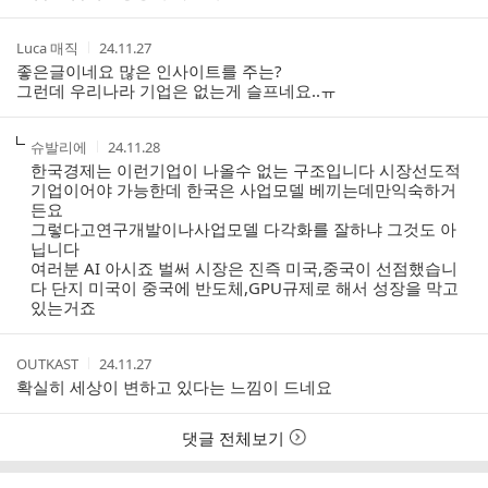
간
작
작
Luca 매직
24.11.27
성
성
좋은글이네요 많은 인사이트를 주는?
자
시
그런데 우리나라 기업은 없는게 슬프네요..ㅠ
간
작
작
슈발리에
24.11.28
성
성
한국경제는 이런기업이 나올수 없는 구조입니다 시장선도적
자
시
기업이어야 가능한데 한국은 사업모델 베끼는데만익숙하거
간
든요
그렇다고연구개발이나사업모델 다각화를 잘하냐 그것도 아
닙니다
여러분 AI 아시죠 벌써 시장은 진즉 미국,중국이 선점했습니
다 단지 미국이 중국에 반도체,GPU규제로 해서 성장을 막고
있는거죠
작
작
OUTKAST
24.11.27
성
성
확실히 세상이 변하고 있다는 느낌이 드네요
자
시
간
댓글 전체보기