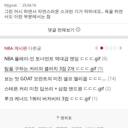
작
작
MJgoat
25.04.16
성
성
그린 어시 하면서 자연스러운 스크린 기가 막히네요.. 욕을 하면
자
시
서도 이런 부분에서는 참
간
댓글 전체보기
NBA 게시판
다른글
현재페이지 1
2
3
4
댓
NBA 플레이-인 토너먼트 역대급 엔딩 ㄷㄷㄷ.gif
(
6
)
플
글
댓
팀을 구하는 커리의 클러치 3점 2개 ㄷㄷㄷ.gif
(
9
)
[
글
댓
보는 맛 GOAT 모란트의 미친 셀프 앨리웁 ㄷㄷㄷ.gif
(
14
)
글
댓
스테픈 커리 미친 딥쓰리 + 삼점 앤드원 ㄷㄷㄷ.gif
(
2
)
N
글
댓
루크 케너드 1쿼터 버저비터 3점 ㄷㄷㄷ.gif
(
1
)
T
글
맨위로