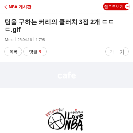
C
NBA 게시판
앱으로보기
A
팀을 구하는 커리의 클러치 3점 2개 ㄷㄷ
F
ㄷ.gif
작
작
조
Melo
25.04.16
1,798
E
성
성
회
자
시
수
글
가
글
목록
댓글
9
가
간
자
자
크
크
기
기
크
작
게
게