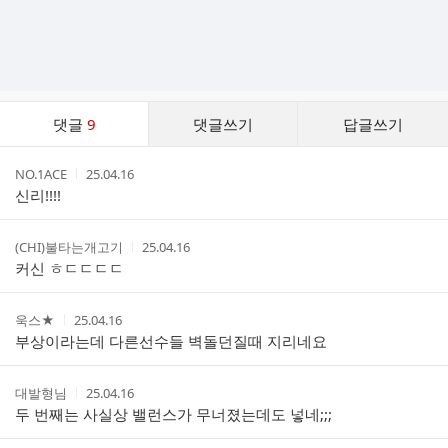
댓
댓글
9
댓글쓰기
답글쓰기
글
댓
작
작
NO.1ACE
25.04.16
글
성
성
신리!!!!
리
자
시
스
간
트
작
작
(CHI)불타는개고기
25.04.16
성
성
커신 ㅎㄷㄷㄷㄷ
자
시
간
작
작
욱스★
25.04.16
성
성
부상이라는데 다른선수들 벽돌던질때 지리네요
자
시
간
작
작
대발형님
25.04.16
성
성
두 번째는 사실상 밸런스가 무너졌는데도 넣네;;;
자
시
간