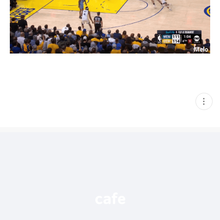
현
재
게
시
글
추
가
기
능
열
기