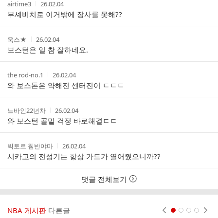
작
작
airtime3
26.02.04
글
성
성
부셰비치로 이거밖에 장사를 못해??
리
자
시
스
간
트
작
작
욱스★
26.02.04
성
성
보스턴은 일 참 잘하네요.
자
시
간
작
작
the rod-no.1
26.02.04
성
성
와 보스톤은 약해진 센터진이 ㄷㄷㄷ
자
시
간
작
작
느바인22년차
26.02.04
성
성
와 보스턴 골밑 걱정 바로해결ㄷㄷ
자
시
간
작
작
빅토르 웸반야마
26.02.04
성
성
시카고의 전성기는 항상 가드가 열어줬으니까??
자
시
간
댓글 전체보기
NBA 게시판
다른글
현재페이지 1
2
3
4