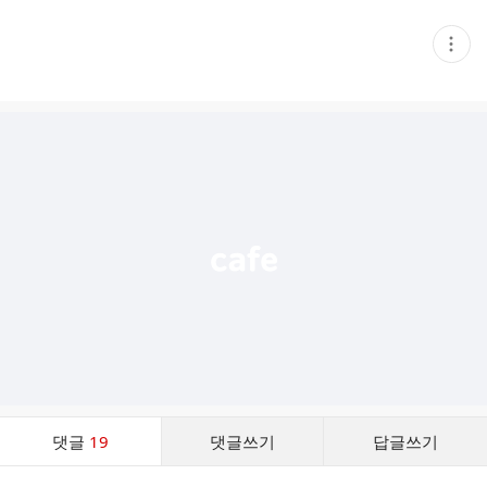
현
재
게
시
글
추
가
기
능
열
기
댓
댓글
19
댓글쓰기
답글쓰기
글
댓