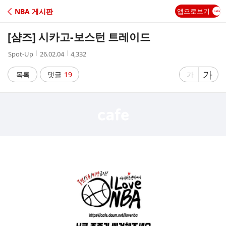
C
NBA 게시판
앱으로보기
A
[샴즈] 시카고-보스턴 트레이드
F
작
작
조
Spot-Up
26.02.04
4,332
성
성
회
E
자
시
수
글
가
글
목록
댓글
19
가
간
자
자
크
크
기
기
크
작
게
게