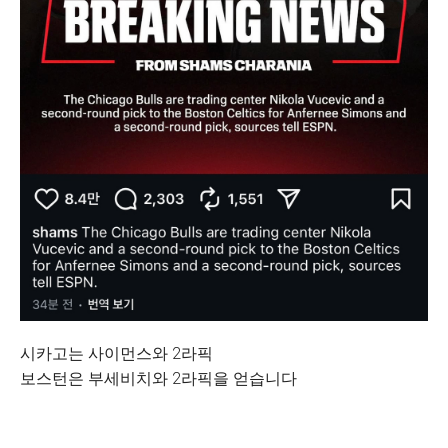
시카고는 사이먼스와 2라픽
보스턴은 부세비치와 2라픽을 얻습니다