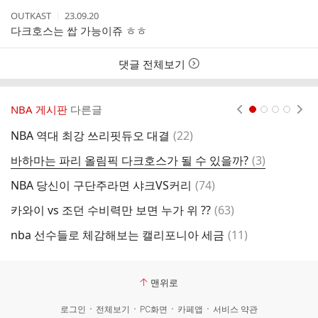
작
작
OUTKAST
23.09.20
성
성
다크호스는 쌉 가능이쥬 ㅎㅎ
자
시
간
댓글 전체보기
NBA 게시판
다른글
현재페이지 1
2
3
4
댓
NBA 역대 최강 쓰리핏듀오 대결
(
22
)
커
글
댓
바하마는 파리 올림픽 다크호스가 될 수 있을까?
(
3
)
서
글
댓
NBA 당신이 구단주라면 샤크VS커리
(
74
)
로
글
댓
카와이 vs 조던 수비력만 보면 누가 위 ??
(
63
)
빵
글
댓
nba 선수들로 체감해보는 캘리포니아 세금
(
11
)
여
글
맨위로
로그인
전체보기
PC화면
카페앱
서비스 약관