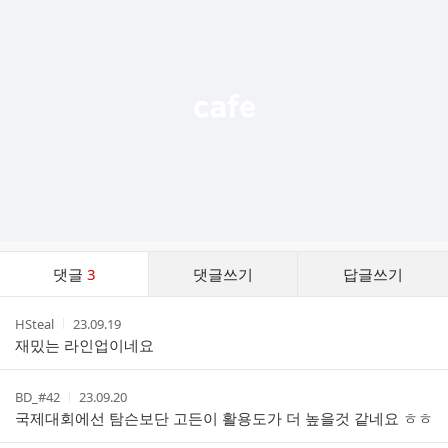
기
능
열
기
댓
댓글
3
댓글쓰기
답글쓰기
글
댓
작
작
HSteal
23.09.19
글
성
성
재밌는 라인업이네요
리
자
시
스
간
트
작
작
BD_#42
23.09.20
성
성
국제대회에선 탐슨보단 고든이 활용도가 더 높을것 같네요 ㅎㅎ
자
시
간