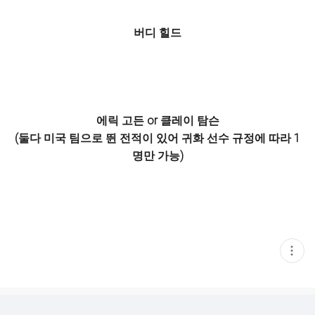
버디 힐드
에릭 고든 or 클레이 탐슨
(둘다 미국 팀으로 뛴 전적이 있어 귀화 선수 규정에 따라 1
명만 가능)
현
재
게
시
글
추
가