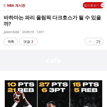
C
NBA 게시판
앱으로보기
A
바하마는 파리 올림픽 다크호스가 될 수 있을
F
까?
작
작
조
Jason-Kidd
23.09.19
1,611
E
성
성
회
자
시
수
글
가
글
목록
댓글
3
가
간
자
자
크
크
기
기
크
작
게
게