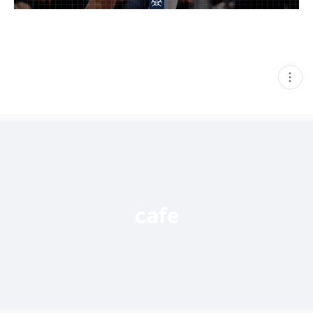
현
재
게
시
글
추
가
기
능
열
기