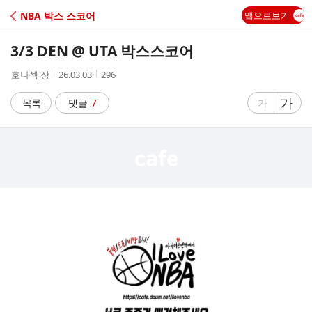
C
NBA 박스 스코어
앱으로보기
A
3/3 DEN @ UTA 박스스코어
F
작
작
조
호나섹 장
26.03.03
296
성
성
회
E
자
시
수
글
가
글
목록
댓글
7
가
간
자
자
크
크
기
기
크
작
게
게