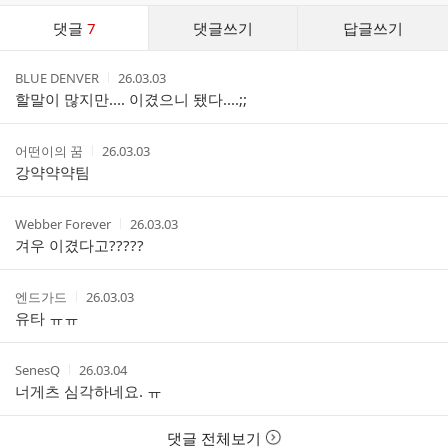
댓
댓글
7
댓글쓰기
답글쓰기
글
댓
작
작
BLUE DENVER
26.03.03
글
성
성
할말이 많지만.... 이겼으니 됐다....;;
리
자
시
스
간
트
작
작
어떤이의 꿈
26.03.03
성
성
강약약약팀
자
시
간
작
작
Webber Forever
26.03.03
성
성
겨우 이겼다고?????
자
시
간
작
작
엔드가드
26.03.03
성
성
유타 ㅠㅠ
자
시
간
작
작
SenesQ
26.03.04
성
성
너게츠 심각하네요. ㅠ
자
시
간
댓글 전체보기