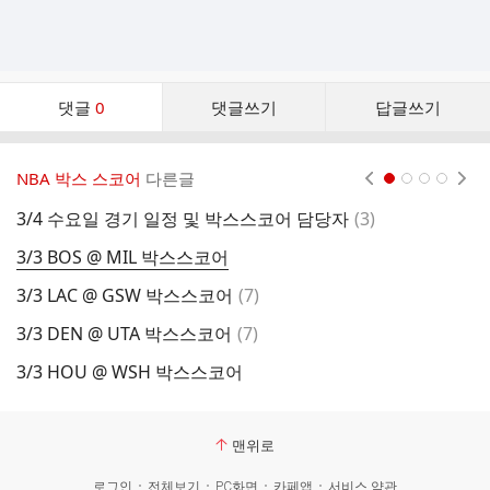
댓
댓글
0
댓글쓰기
답글쓰기
글
댓
글
NBA 박스 스코어
다른글
현재페이지 1
2
3
4
리
스
댓
3/4 수요일 경기 일정 및 박스스코어 담당자
(
3
)
3
트
글
3/3 BOS @ MIL 박스스코어
3
댓
3/3 LAC @ GSW 박스스코어
(
7
)
3
글
댓
3/3 DEN @ UTA 박스스코어
(
7
)
3
글
3/3 HOU @ WSH 박스스코어
3
맨위로
로그인
전체보기
PC화면
카페앱
서비스 약관