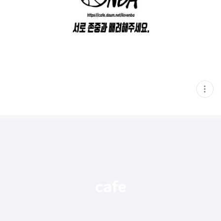
현
재
게
시
글
추
가
기
능
열
기