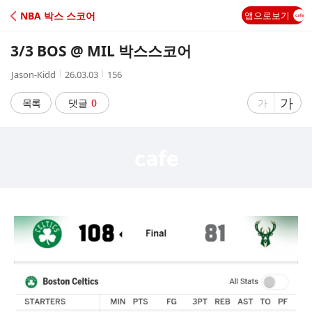
C
NBA 박스 스코어
앱으로보기
A
3/3 BOS @ MIL 박스스코어
F
작
작
조
Jason-Kidd
26.03.03
156
성
성
회
E
자
시
수
글
가
글
목록
댓글
0
가
간
자
자
크
크
기
기
크
작
게
게