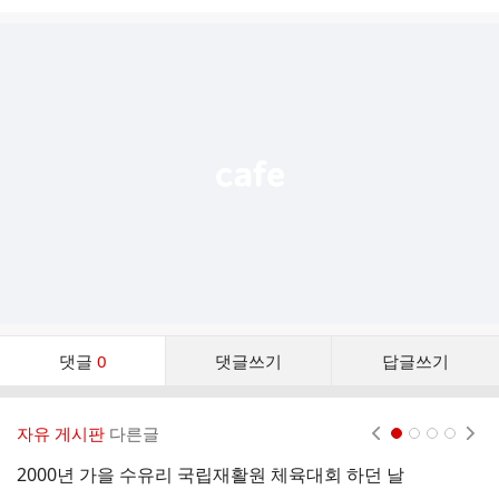
시
글
추
가
기
능
열
기
댓
댓글
0
댓글쓰기
답글쓰기
글
댓
글
자유 게시판
다른글
현재페이지 1
2
3
4
리
스
2000년 가을 수유리 국립재활원 체육대회 하던 날
청
트