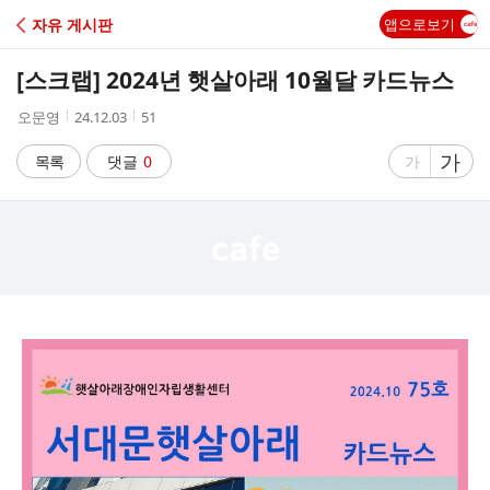
C
자유 게시판
앱으로보기
A
[스크랩]
2024년 햇살아래 10월달 카드뉴스
F
작
작
조
오문영
24.12.03
51
성
성
회
E
자
시
수
글
가
글
목록
댓글
0
가
간
자
자
크
크
기
기
크
작
게
게