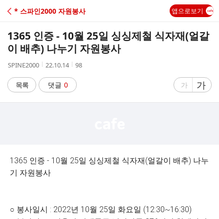
C
* 스파인2000 자원봉사
앱으로보기
A
1365 인증 - 10월 25일 싱싱제철 식자재(얼갈
F
이 배추) 나누기 자원봉사
작
작
조
SPINE2000
22.10.14
98
E
성
성
회
자
시
수
글
가
글
목록
댓글
0
가
간
자
자
크
크
기
기
크
작
게
게
1365 인증 - 10월 25일 싱싱제철 식자재(얼갈이 배추) 나누
기 자원봉사
○ 봉사일시 : 2022년 10월 25일 화요일 (12:30~16:30)