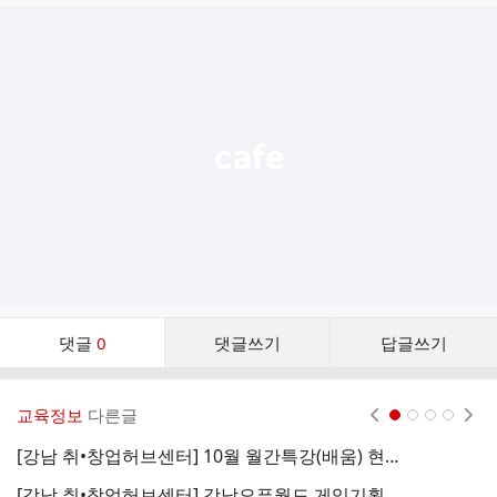
글
추
가
기
능
열
기
댓
댓글
0
댓글쓰기
답글쓰기
글
댓
글
교육정보
다른글
현재페이지 1
2
3
4
리
스
[강남 취•창업허브센터] 10월 월간특강(배움) 현직자가 알려주는 서비스 기획 직무 참여자 모집 (~10/10)
트
[강남 취•창업허브센터] 강남오픈월드 게임기획 참여자 모집 (~9/15)