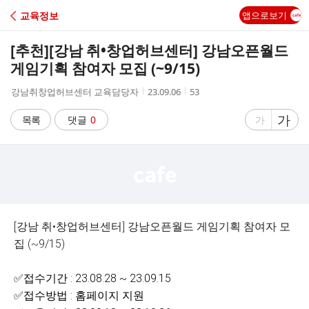
C
교육정보
앱으로보기
A
[추천]
[강남 취•창업허브센터] 강남오픈월드
F
게임기획 참여자 모집 (~9/15)
작
작
조
강남취창업허브센터 교육담당자
23.09.06
53
E
성
성
회
자
시
수
글
가
글
목록
댓글
0
가
간
자
자
크
크
기
기
크
작
게
게
[강남 취•창업허브센터] 강남오픈월드 게임기획 참여자 모
집 (~9/15)
✅접수기간 : 23.08.28 ~ 23.09.15
✅접수방법 : 홈페이지 지원