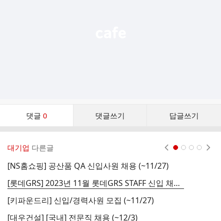
열
기
댓
댓글
0
댓글쓰기
답글쓰기
글
댓
글
대기업
다른글
현재페이지 1
2
3
4
리
스
[NS홈쇼핑] 공산품 QA 신입사원 채용 (~11/27)
트
[롯데GRS] 2023년 11월 롯데GRS STAFF 신입 채용 (~12/4)
[키파운드리] 신입/경력사원 모집 (~11/27)
[대우건설] [국내] 전문직 채용 (~12/3)
[