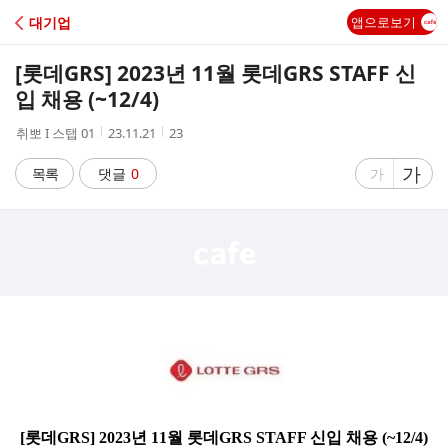
C
대기업
앱으로보기
A
[롯데GRS] 2023년 11월 롯데GRS STAFF 신
F
입 채용 (~12/4)
작
작
조
취뽀 I 스탭 01
23.11.21
23
E
성
성
회
자
시
수
글
가
글
목록
댓글
0
가
간
자
자
크
크
기
기
크
작
게
게
[롯데GRS] 2023년 11월 롯데GRS STAFF 신입 채용 (~12/4)