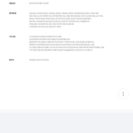
현
재
게
시
글
추
가
기
능