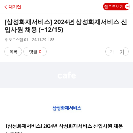
C
대기업
앱으로보기
A
[삼성화재서비스] 2024년 삼성화재서비스 신
F
입사원 채용 (~12/15)
작
작
조
취뽀 I 스탭 01
24.11.29
88
E
성
성
회
자
시
수
글
가
글
목록
댓글
0
가
간
자
자
크
크
기
기
크
작
게
게
[삼성화재서비스] 2024년 삼성화재서비스 신입사원 채용