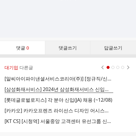
댓
댓글
0
댓글쓰기
답글쓰기
글
댓
글
대기업
다른글
현재페이지 1
2
3
4
리
스
[알씨아이파이낸셜서비스코리아(주)] [정규직/신입/경력] Credit Risk Analyst (~12/12)
트
[삼성화재서비스] 2024년 삼성화재서비스 신입사원 채용 (~12/15)
[
[롯데글로벌로지스] 각 분야 신입(JA) 채용 (~12/08)
[
[카카오] 카카오프렌즈 라이선스 디자인 어시스턴트 채용 (~채용 시 마감)
[KT CS] [시청역] 서울중앙 고객센터 유선그룹 신입사원 채용 (~12/03)
[