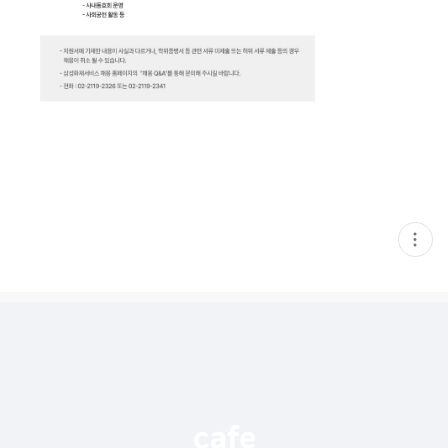
현
재
게
시
글
추
가
기
능
열
기