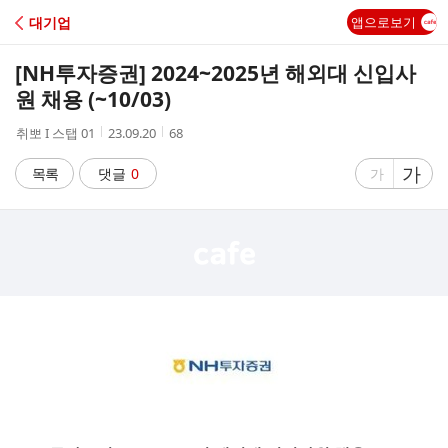
C
대기업
앱으로보기
A
[NH투자증권] 2024~2025년 해외대 신입사
F
원 채용 (~10/03)
작
작
조
취뽀 I 스탭 01
23.09.20
68
E
성
성
회
자
시
수
글
가
글
목록
댓글
0
가
간
자
자
크
크
기
기
크
작
게
게