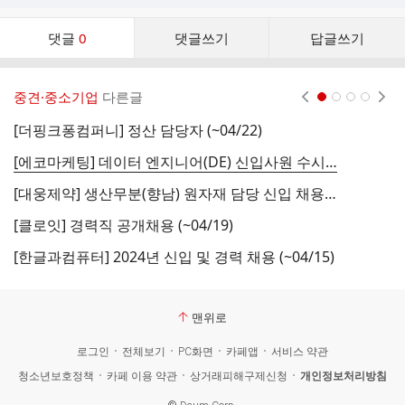
댓
댓글
0
댓글쓰기
답글쓰기
글
댓
글
중견·중소기업
다른글
현재페이지 1
2
3
4
리
스
[더핑크퐁컴퍼니] 정산 담당자 (~04/22)
트
[에코마케팅] 데이터 엔지니어(DE) 신입사원 수시채용 (~04/08)
[대웅제약] 생산무분(향남) 원자재 담당 신입 채용 (~04/14)
[
[클로잇] 경력직 공개채용 (~04/19)
[
[한글과컴퓨터] 2024년 신입 및 경력 채용 (~04/15)
맨위로
로그인
전체보기
PC화면
카페앱
서비스 약관
청소년보호정책
카페 이용 약관
상거래피해구제신청
개인정보처리방침