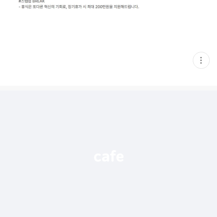
현
재
게
시
글
추
가
기
능
열
기