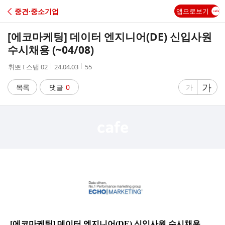
C
중견·중소기업
앱으로보기
A
[에코마케팅] 데이터 엔지니어(DE) 신입사원
F
수시채용 (~04/08)
작
작
조
취뽀 I 스탭 02
24.04.03
55
E
성
성
회
자
시
수
글
가
글
목록
댓글
0
가
간
자
자
크
크
기
기
크
작
게
게
[
에코마케팅] 데이터 엔지니어(DE) 신입사원 수시채용