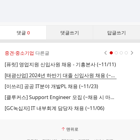
댓
댓글
0
댓글쓰기
답글쓰기
글
댓
글
중견·중소기업
다른글
현재페이지 1
2
3
4
리
스
[퓨릿] 영업지원 신입사원 채용 - 기흥본사 (~11/11)
트
[태광산업] 2024년 하반기 대졸 신입사원 채용 (~11/10)
[이쓰리] 공공 IT분야 개발PL 채용 (~11/23)
[클루커스] Support Engineer 모집 (~채용 시 마감)
[GC녹십자] IT 내부회계 담당자 채용 (~11/06)
맨위로