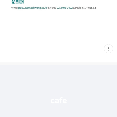
현
재
게
시
글
추
가
기
능
열
기