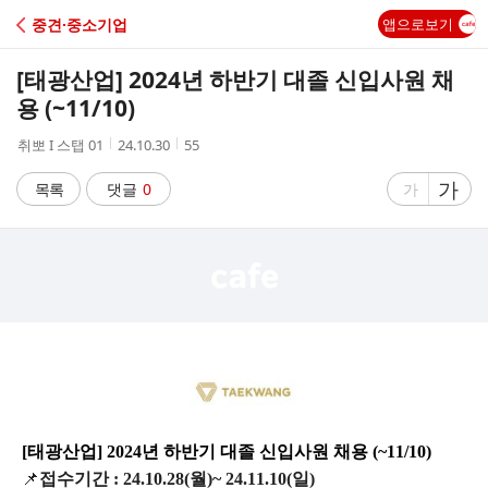
C
중견·중소기업
앱으로보기
A
[태광산업] 2024년 하반기 대졸 신입사원 채
F
용 (~11/10)
작
작
조
취뽀 I 스탭 01
24.10.30
55
E
성
성
회
자
시
수
글
가
글
목록
댓글
0
가
간
자
자
크
크
기
기
크
작
게
게
[태광산업] 2024년 하반기 대졸 신입사원 채용 (~11/10)
📌
접수기간 : 24.10.28(월)~ 24.11.10(일)