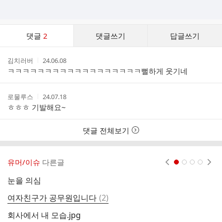
댓
댓글
2
댓글쓰기
답글쓰기
글
댓
작
작
김치러버
24.06.08
글
성
성
ㅋㅋㅋㅋㅋㅋㅋㅋㅋㅋㅋㅋㅋㅋㅋㅋㅋㅋ뻘하게 웃기네
리
자
시
스
간
트
작
작
로물루스
24.07.18
성
성
ㅎㅎㅎ 기발해요~
자
시
간
댓글 전체보기
유머/이슈
다른글
현재페이지 1
2
3
4
눈을 의심
전
댓
여자친구가 공무원입니다
(
2
)
자
글
회사에서 내 모습.jpg
나