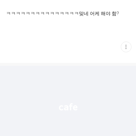
ㅋㅋㅋㅋㅋㅋㅋㅋㅋㅋㅋㅋㅋㅋㅋ맞네 어케 해야 함?
현
재
게
시
글
추
가
기
능
열
기