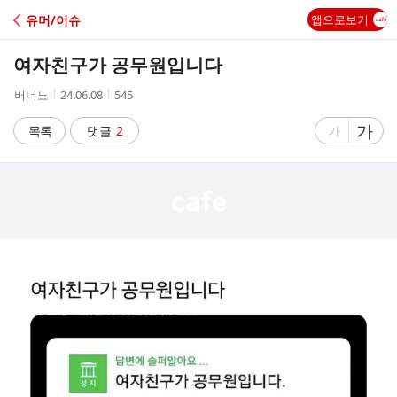
C
유머/이슈
앱으로보기
A
여자친구가 공무원입니다
F
작
작
조
버너노
24.06.08
545
성
성
회
E
자
시
수
글
가
글
목록
댓글
2
가
간
자
자
크
크
기
기
크
작
게
게