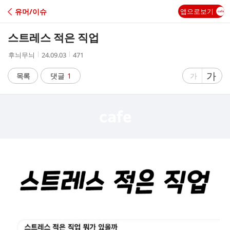
C
유머/이슈
앱으로보기
A
스트레스 적은 직업
F
작
작
조
후늬무늬
24.09.03
471
성
성
회
E
자
시
수
글
가
글
목록
댓글
1
가
간
자
자
크
크
기
기
크
작
게
게