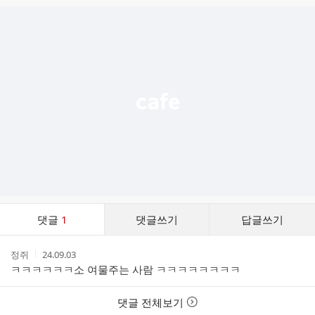
글
추
가
기
능
열
기
댓
댓글
1
댓글쓰기
답글쓰기
글
댓
작
작
정쥐
24.09.03
글
성
성
ㅋㅋㅋㅋㅋㅋ소 여물주는 사람 ㅋㅋㅋㅋㅋㅋㅋㅋ
리
자
시
스
간
트
댓글 전체보기