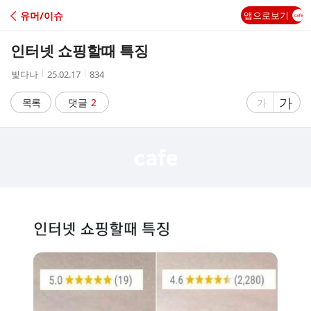
C
유머/이슈
앱으로보기
A
인터넷 쇼핑할때 특징
F
작
작
조
빛다나
25.02.17
834
성
성
회
E
자
시
수
글
가
글
목록
댓글
2
가
간
자
자
크
크
기
기
크
작
게
게