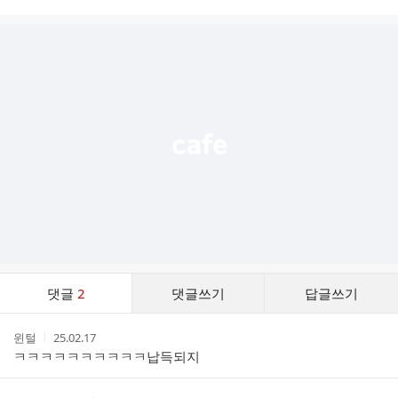
시
글
추
가
기
능
열
기
댓
댓글
2
댓글쓰기
답글쓰기
글
댓
작
작
윈털
25.02.17
글
성
성
ㅋㅋㅋㅋㅋㅋㅋㅋㅋㅋ납득되지
리
자
시
스
간
트