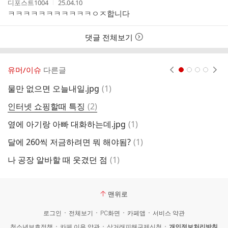
작
작
디포스트1004
25.04.10
성
성
ㅋㅋㅋㅋㅋㅋㅋㅋㅋㅋㅋㅇㅈ합니다
자
시
간
댓글 전체보기
유머/이슈
다른글
현재페이지 1
2
3
4
댓
물만 없으면 오늘내일.jpg
(
1
)
희
글
댓
인터넷 쇼핑할때 특징
(
2
)
고
글
댓
옆에 아기랑 아빠 대화하는데.jpg
(
1
)
세
글
댓
달에 260씩 저금하려면 뭐 해야됨?
(
1
)
세
글
댓
나 공장 알바할 때 웃겼던 점
(
1
)
남
글
맨위로
로그인
전체보기
PC화면
카페앱
서비스 약관
청소년보호정책
카페 이용 약관
상거래피해구제신청
개인정보처리방침