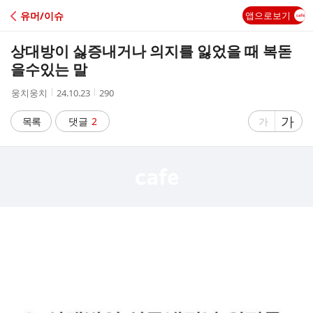
C
유머/이슈
앱으로보기
A
상대방이 싫증내거나 의지를 잃었을 때 복돋
F
을수있는 말
작
작
조
웅치웅치
24.10.23
290
E
성
성
회
자
시
수
글
가
글
목록
댓글
2
가
간
자
자
크
크
기
기
크
작
게
게