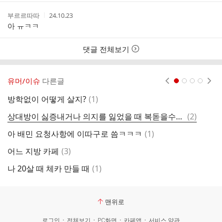
스
간
트
작
작
부르르따따
24.10.23
성
성
아 ㅠㅋㅋ
자
시
간
댓글 전체보기
유머/이슈
다른글
현재페이지 1
2
3
4
댓
방학없이 어떻게 살지?
(
1
)
내
글
댓
상대방이 싫증내거나 의지를 잃었을 때 복돋을수있는 말
(
2
)
전
글
댓
아 배민 요청사항에 이따구로 씀ㅋㅋㅋ
(
1
)
글
댓
어느 지방 카페
(
3
)
귀
글
댓
나 20살 때 체카 만들 때
(
1
)
당
글
맨위로
로그인
전체보기
PC화면
카페앱
서비스 약관