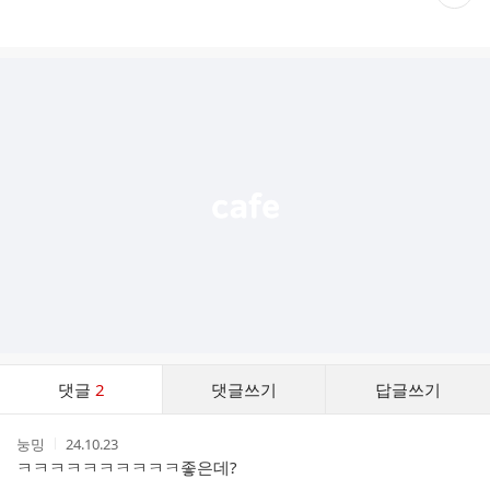
재
게
시
글
추
가
기
능
열
기
댓
댓글
2
댓글쓰기
답글쓰기
글
댓
작
작
눙밍
24.10.23
글
성
성
ㅋㅋㅋㅋㅋㅋㅋㅋㅋㅋ좋은데?
리
자
시