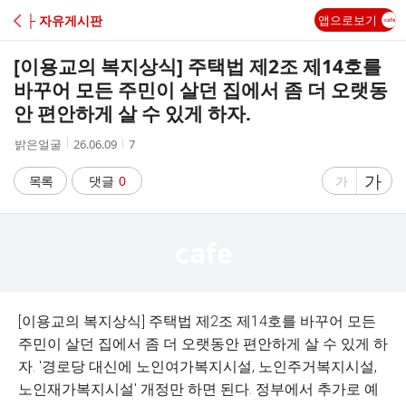
C
├ 자유게시판
앱으로보기
A
[이용교의 복지상식] 주택법 제2조 제14호를
F
바꾸어 모든 주민이 살던 집에서 좀 더 오랫동
안 편안하게 살 수 있게 하자.
E
작
작
조
밝은얼굴
26.06.09
7
성
성
회
자
시
수
글
가
글
목록
댓글
0
가
간
자
자
크
크
기
기
크
작
게
게
[이용교의 복지상식] 주택법 제2조 제14호를 바꾸어 모든
주민이 살던 집에서 좀 더 오랫동안 편안하게 살 수 있게 하
자. '경로당 대신에 노인여가복지시설, 노인주거복지시설,
노인재가복지시설' 개정만 하면 된다. 정부에서 추가로 예