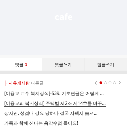
기
댓
댓글
0
댓글쓰기
답글쓰기
글
댓
글
├ 자유게시판
다른글
현재페이지 1
2
3
4
리
스
[이용교 교수 복지상식]-539. 기초연금은 어떻게 바뀔 것인가

트
[이용교의 복지상식] 주택법 제2조 제14호를 바꾸어 모든 주민이 살던 집에서 좀 더 오랫동안 편안하게 살 수 있게 하자.
6
장자연, 성접대 강요 당하다 결국 자택서 숨져…
가족과 함께 신나는 음악수업 들어요!