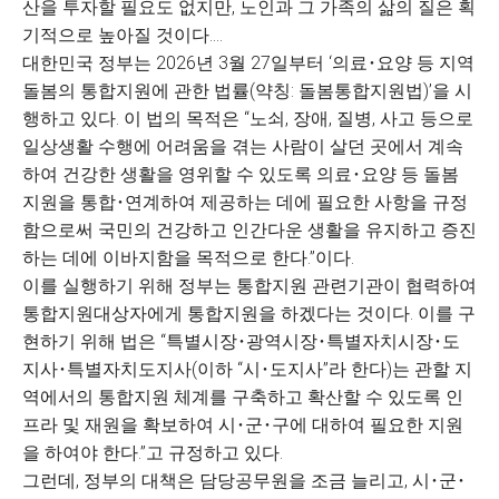
산을 투자할 필요도 없지만, 노인과 그 가족의 삶의 질은 획
기적으로 높아질 것이다....
대한민국 정부는 2026년 3월 27일부터 ‘의료･요양 등 지역
돌봄의 통합지원에 관한 법률(약칭: 돌봄통합지원법)’을 시
행하고 있다. 이 법의 목적은 “노쇠, 장애, 질병, 사고 등으로
일상생활 수행에 어려움을 겪는 사람이 살던 곳에서 계속
하여 건강한 생활을 영위할 수 있도록 의료･요양 등 돌봄
지원을 통합･연계하여 제공하는 데에 필요한 사항을 규정
함으로써 국민의 건강하고 인간다운 생활을 유지하고 증진
하는 데에 이바지함을 목적으로 한다.”이다.
이를 실행하기 위해 정부는 통합지원 관련기관이 협력하여
통합지원대상자에게 통합지원을 하겠다는 것이다. 이를 구
현하기 위해 법은 “특별시장･광역시장･특별자치시장･도
지사･특별자치도지사(이하 “시･도지사”라 한다)는 관할 지
역에서의 통합지원 체계를 구축하고 확산할 수 있도록 인
프라 및 재원을 확보하여 시･군･구에 대하여 필요한 지원
을 하여야 한다.”고 규정하고 있다.
그런데, 정부의 대책은 담당공무원을 조금 늘리고, 시･군･