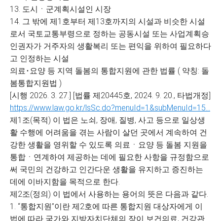
13. 도시ㆍ군계획시설인 시장
14. 그 밖에 제1호부터 제13호까지의 시설과 비슷한 시설
로서 국토교통부령으로 정하는 공동시설 또는 사업계획승
인권자가 거주자의 생활복리 또는 편익을 위하여 필요하다
고 인정하는 시설
의료･요양 등 지역 돌봄의 통합지원에 관한 법률 ( 약칭: 돌
봄통합지원법 )
[시행 2026. 3. 27.] [법률 제20445호, 2024. 9. 20., 타법개정]
https://www.law.go.kr/lsSc.do?menuId=1&subMenuId=15...
제1조(목적) 이 법은 노쇠, 장애, 질병, 사고 등으로 일상생
활 수행에 어려움을 겪는 사람이 살던 곳에서 계속하여 건
강한 생활을 영위할 수 있도록 의료ㆍ요양 등 돌봄 지원을
통합ㆍ연계하여 제공하는 데에 필요한 사항을 규정함으로
써 국민의 건강하고 인간다운 생활을 유지하고 증진하는
데에 이바지함을 목적으로 한다.
제2조(정의) 이 법에서 사용하는 용어의 뜻은 다음과 같다.
1. “통합지원”이란 제2호에 따른 통합지원 대상자에게 이
법에 따라 국가와 지방자치단체의 장이 보건의료, 건강관