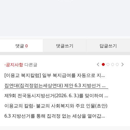
댓
댓글
0
댓글쓰기
답글쓰기
글
댓
글
-공지사항
다른글
현재페이지 1
2
3
4
리
스
[이용교 복지칼럼] 일부 복지급여를 자동으로 지급하는 것을 환영하고, 더욱 확대하기 바란다.
트
집연대(집걱정없는세상연대) 제안 6.3 지방선거 주거정책
제9회 전국동시지방선거(2026. 6. 3.)를 맞이하여 부천시 사회복지계가 만든 복지정책 제안서- 파일
이용교의 칼럼- 불교의 사회복지와 주요 인물(초안)
6.3 지방선거를 통해 집걱정 없는 세상을 열어갑시다. 신문 광고비 모금에 참여하여 주시기 바랍니다. 국민은행 762301-04-313
광