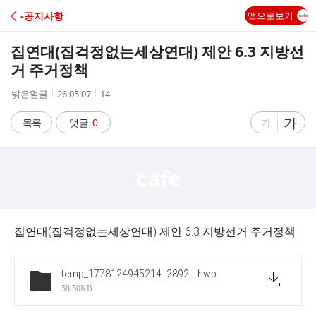
C
-공지사항
앱으로보기
A
집연대(집걱정없는세상연대) 제안 6.3 지방선
F
거 주거정책
작
작
조
밝은얼굴
26.05.07
14
E
성
성
회
자
시
수
글
가
글
목록
댓글
0
가
간
자
자
크
크
기
기
크
작
게
게
집연대(집걱정없는세상연대) 제안 6.3 지방선거 주거정책
temp_1778124945214.-289293538
.hwp
58.50KB