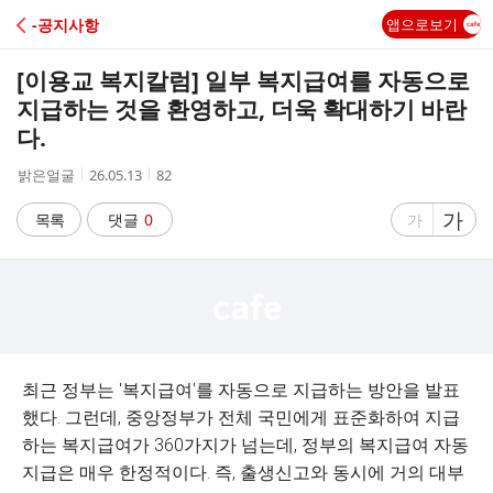
C
-공지사항
앱으로보기
A
[이용교 복지칼럼] 일부 복지급여를 자동으로
F
지급하는 것을 환영하고, 더욱 확대하기 바란
다.
E
작
작
조
밝은얼굴
26.05.13
82
성
성
회
자
시
수
글
가
글
목록
댓글
0
가
간
자
자
크
크
기
기
크
작
게
게
최근 정부는 '복지급여'를 자동으로 지급하는 방안을 발표
했다. 그런데, 중앙정부가 전체 국민에게 표준화하여 지급
하는 복지급여가 360가지가 넘는데, 정부의 복지급여 자동
지급은 매우 한정적이다. 즉, 출생신고와 동시에 거의 대부