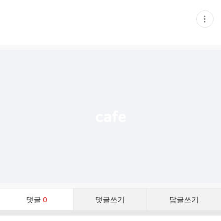
현
재
게
시
글
추
가
기
능
열
기
댓
댓글
0
댓글쓰기
답글쓰기
글
댓