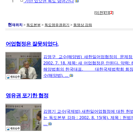
1
가만 있으면 독도 넘어간다
[이전]
[
1
]
[
2
]
현
재위치
>
독도본부
>
독도영유권위기
>
동영상 강좌
어업협정은 잘못되었다.
김영구 교수(해양법) 새한일어업협정의 문제점
2002. 7. 18. 제목: 새 어업협정은 안된다. 약
해양법회의 한국대표. 대한국제법학회 회장
수(해양법). ...
영유권 포기한 협정
김명기 교수(국제법) 새한일어업협정에 대한 헌
는 독도본부 강좌 : 2002. 8. 15(목). 
...