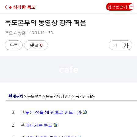
C
♣ 심각한 독도
앱으로보기
A
독도본부의 동영상 강좌 퍼옴
F
작
작
조
독도 이상훈
10.01.19
53
성
성
회
E
자
시
수
글
가
글
목록
댓글
0
가
간
자
자
크
크
기
기
크
작
게
게
현
재위치
>
독도본부
>
독도영유권위기
>
동영상 강좌
3
좋은 섬을 왜 암초로 만드는가
2
떠나가는 독도