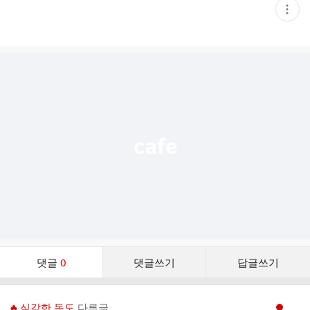
현
재
게
시
글
추
가
기
능
열
기
댓
댓글
0
댓글쓰기
답글쓰기
글
댓
글
♣ 심각한 독도
다른글
현재페이지 1