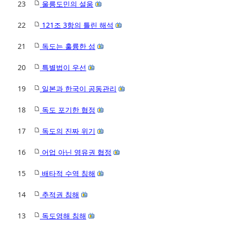
23
울릉도민의 설움
22
121조 3항의 틀린 해석
21
독도는 훌륭한 섬
20
특별법이 우선
19
일본과 한국이 공동관리
18
독도 포기한 협정
17
독도의 진짜 위기
16
어업 아닌 영유권 협정
15
배타적 수역 침해
14
추적권 침해
13
독도영해 침해