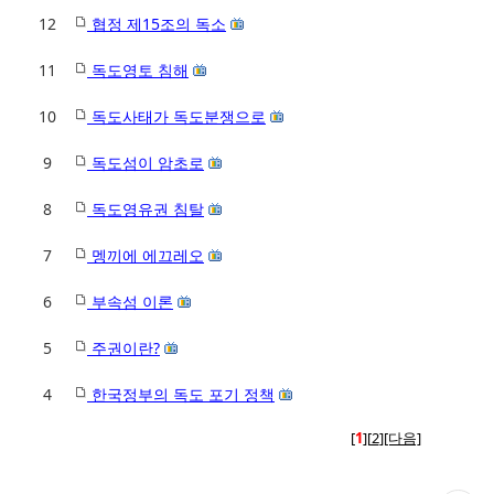
12
협정 제15조의 독소
11
독도영토 침해
10
독도사태가 독도분쟁으로
9
독도섬이 암초로
8
독도영유권 침탈
7
멩끼에 에끄레오
6
부속섬 이론
5
주권이란?
4
한국정부의 독도 포기 정책
[
1
][
2
]
[다음]