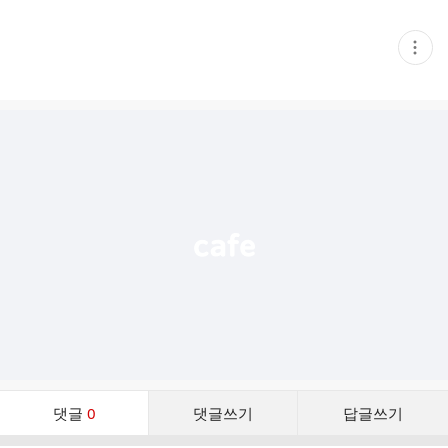
현
재
게
시
글
추
가
기
능
열
기
댓
댓글
0
댓글쓰기
답글쓰기
글
댓