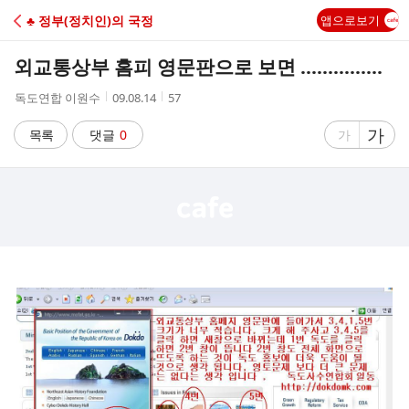
C
♣ 정부(정치인)의 국정
앱으로보기
A
외교통상부 홈피 영문판으로 보면 ...............
F
작
작
조
독도연합 이원수
09.08.14
57
성
성
회
E
자
시
수
글
가
글
목록
댓글
0
가
간
자
자
크
크
기
기
크
작
게
게