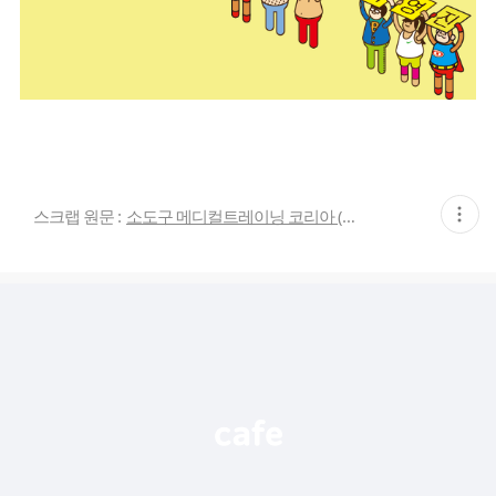
현
스크랩 원문 :
소도구 메디컬트레이닝 코리아 (소도구 재활운동학회)
재
게
시
글
추
가
기
능
열
기