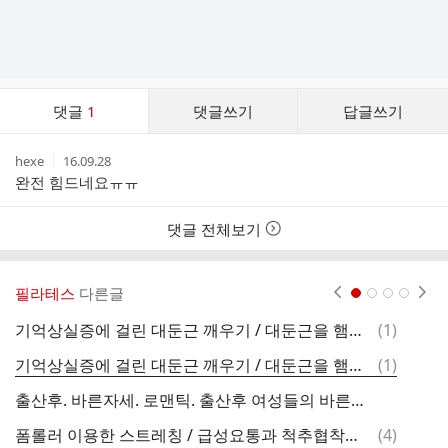
댓
댓글
1
댓글쓰기
답글쓰기
글
댓
작
작
hexe
16.09.28
글
성
성
완전 힘드네요ㅠㅠ
리
자
시
스
간
트
댓글 전체보기
필라테스
다른글
현재페이지 1
2
3
4
댓
기억상실증에 걸린 대둔근 깨우기 / 대둔근을 햄스트링보다 더 활성화시키는 운동법 / 필라테스링 대둔근운동
(
1
)
글
댓
기억상실증에 걸린 대둔근 깨우기 / 대둔근을 햄스트링보다 더 활성화시키는 운동법 / 필라테스링 대둔근운동
(
1
)
글
출산후. 바른자세. 로맨틱. 출산후 여성들의 바른앉기자세가 골반기저근육에 미치는 효과
댓
폼롤러 이용한 스트레칭 / 급성요통과 척추협착증에 효과적인 Hip Cross Over ex. / 소도구 메디컬트레이닝 이영진
(
4
)