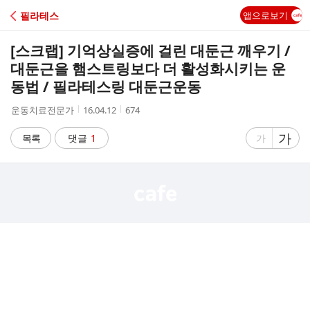
C
필라테스
앱으로보기
A
[스크랩]
기억상실증에 걸린 대둔근 깨우기 /
F
대둔근을 햄스트링보다 더 활성화시키는 운
동법 / 필라테스링 대둔근운동
E
작
작
조
운동치료전문가
16.04.12
674
성
성
회
자
시
수
글
가
글
목록
댓글
1
가
간
자
자
크
크
기
기
크
작
게
게