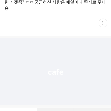
한 거겟죵? ㅎㅎ 궁금하신 사항은 메일이나 쪽지로 주세
용
현
재
게
시
글
추
가
기
능
열
기
댓