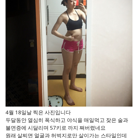
4월 18일날 찍은 사진입니다
두달동안 열심히 폭식하고 야식을 매일먹고 잦은 술과
불면증에 시달리며 57키로 까지 쪄버렸네요
원래 살찌면 얼굴과 허벅지로만 살이가는 스타일인데