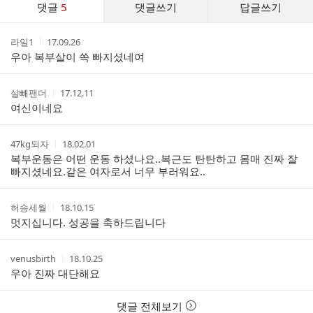
댓글
5
댓글쓰기
답글쓰기
글
댓
작
작
라일1
17.09.26
글
성
성
우아 복부살이 쏙 빠지셨네여
리
자
시
스
간
트
작
작
살빼팬더
17.12.11
성
성
여신이네요
자
시
간
작
작
47kg되자
18.02.01
성
성
복부운동은 어떤 운동 하셨나요..복근도 탄탄하고 몸매 진짜 잘
자
시
빠지셨네요.같은 여자로서 너무 부러워요..
간
작
작
허송세월
18.10.15
성
성
멋지십니다. 성공을 축하드립니다
자
시
간
작
작
venusbirth
18.10.25
성
성
우아 진짜 대단해요
자
시
간
댓글 전체보기