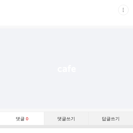
현
재
게
시
글
추
가
기
능
열
기
댓
댓글
0
댓글쓰기
답글쓰기
글
댓