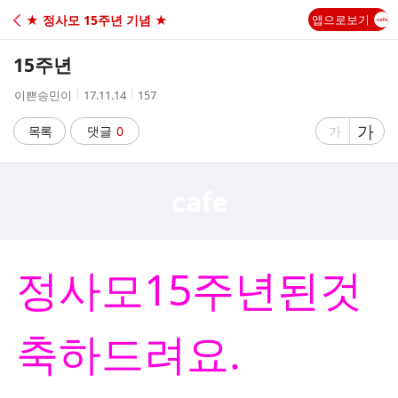
C
★ 정사모 15주년 기념 ★
앱으로보기
A
15주년
F
작
작
조
이쁜승민이
17.11.14
157
성
성
회
E
자
시
수
글
가
글
목록
댓글
0
가
간
자
자
크
크
기
기
크
작
게
게
정사모15주년된것
축하드려요.