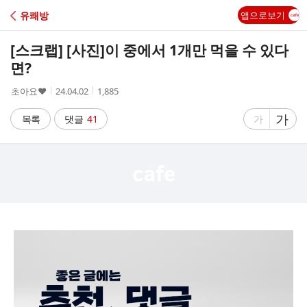
C
유쾌방
앱으로보기
A
[스크랩] [사진]
이 중에서 1개만 먹을 수 있다
F
면?
작
작
조
초아요♥
24.04.02
1,885
E
성
성
회
자
시
수
글
가
글
목록
댓글
41
가
간
자
자
크
크
기
기
크
작
게
게