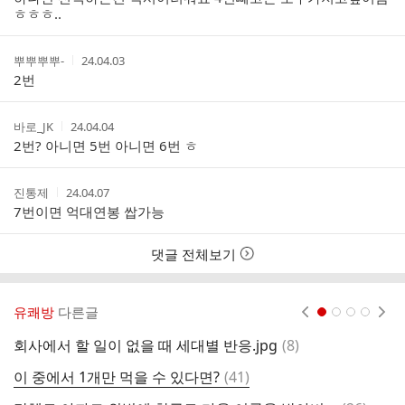
자
시
ㅎㅎㅎ..
간
작
작
뿌뿌뿌뿌-
24.04.03
성
성
2번
자
시
간
작
작
바로_JK
24.04.04
성
성
2번? 아니면 5번 아니면 6번 ㅎ
자
시
간
작
작
진통제
24.04.07
성
성
7번이면 억대연봉 쌉가능
자
시
간
댓글 전체보기
유쾌방
다른글
현재페이지 1
2
3
4
댓
회사에서 할 일이 없을 때 세대별 반응.jpg
(
8
)
무
글
댓
이 중에서 1개만 먹을 수 있다면?
(
41
)
(
글