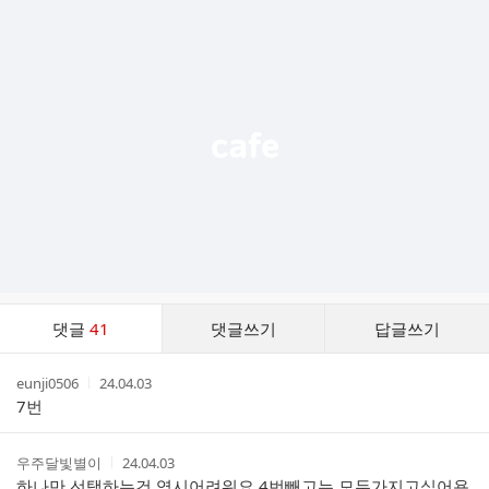
추
가
기
능
열
기
댓
댓글
41
댓글쓰기
답글쓰기
글
댓
작
작
eunji0506
24.04.03
글
성
성
7번
리
자
시
스
간
트
작
작
우주달빛별이
24.04.03
성
성
하나만 선택하는건 역시어려워요 4번빼고는 모두가지고싶어욤