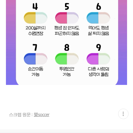
현
스크랩 원문 :
樂soccer
재
게
시
글