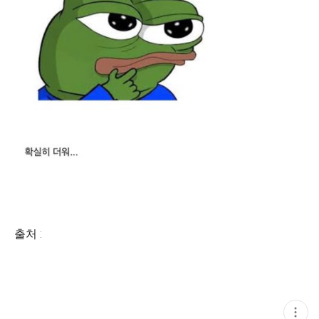
출처 :
현