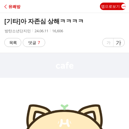
C
유쾌방
앱으로보기
A
[기타]
아 자존심 상해ㅋㅋㅋㅋ
F
작
작
조
방탄소년단지민
24.06.11
16,606
성
성
회
E
자
시
수
글
가
글
목록
댓글
7
가
간
자
자
크
크
기
기
크
작
게
게