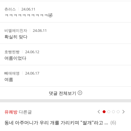
스
간
트
작
작
츄러스
24.06.11
성
성
ㅋㅋㅋㅋㅋㅋㅋㅋㅋㅋ🤣
자
시
간
작
작
비엘에미친자
24.06.11
성
성
확실히 맞다
자
시
간
작
작
호빵찐빵
24.06.12
성
성
여름이었다
자
시
간
작
작
빼애애앵
24.06.17
성
성
여름
자
시
간
댓글 전체보기
유쾌방
다른글
현재페이지 1
2
3
4
댓
동네 아주머니가 우리 개를 가리키며 "쌀개"라고 하셨음
(
6
)
글