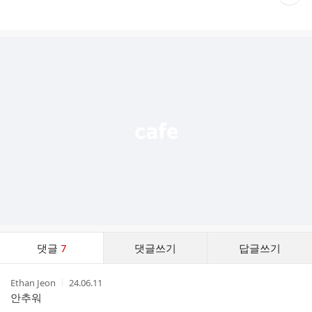
재
게
시
글
추
가
기
능
열
기
댓
댓글
7
댓글쓰기
답글쓰기
글
댓
작
작
Ethan Jeon
24.06.11
글
성
성
안추워
리
자
시