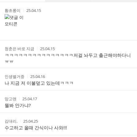
댓
작
작
황초롱이
25.04.15
글
성
성
리
자
시
스
간
트
작
작
청춘은 바로 지금
25.04.15
성
성
ㅋㅋㅋㅋㅋㅋㅋㅋㅋㅋㅋㅋㅋㅋㅋ저걸 놔두고 출근해야하다니
자
시
ㅠㅠ
간
작
작
인생별거중
25.04.16
성
성
나 지금 저 이불덮고 있는데ㅋㅋㅋ
자
시
간
작
작
망고맨
25.04.17
성
성
뭘봐 안가냐?
자
시
간
작
작
김대리.
25.04.25
성
성
수고하고 올때 간식이나 사와!!!
자
시
간