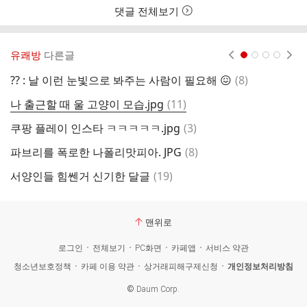
댓글 전체보기
유쾌방
다른글
현재페이지 1
2
3
4
댓
?? : 날 이런 눈빛으로 봐주는 사람이 필요해 😖
(
8
)
글
댓
나 출근할 때 울 고양이 모습.jpg
(
11
)
어
글
댓
쿠팡 플레이 인스타 ㅋㅋㅋㅋㅋ.jpg
(
3
)
글
댓
파브리를 폭로한 나폴리맛피아. JPG
(
8
)
강
글
댓
서양인들 힘쎈거 신기한 달글
(
19
)
강
글
맨위로
로그인
전체보기
PC화면
카페앱
서비스 약관
청소년보호정책
카페 이용 약관
상거래피해구제신청
개인정보처리방침
©
Daum Corp.