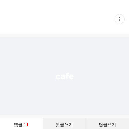
현
재
게
시
글
추
가
기
능
열
기
댓
댓글
11
댓글쓰기
답글쓰기
글