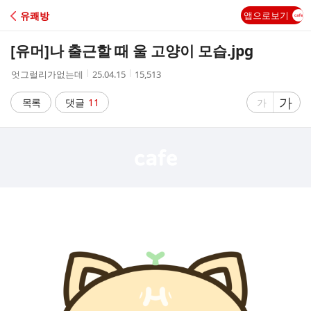
C
유쾌방
앱으로보기
A
[유머]
나 출근할 때 울 고양이 모습.jpg
F
작
작
조
엇그럴리가없는데
25.04.15
15,513
성
성
회
E
자
시
수
글
가
글
목록
댓글
11
가
간
자
자
크
크
기
기
크
작
게
게